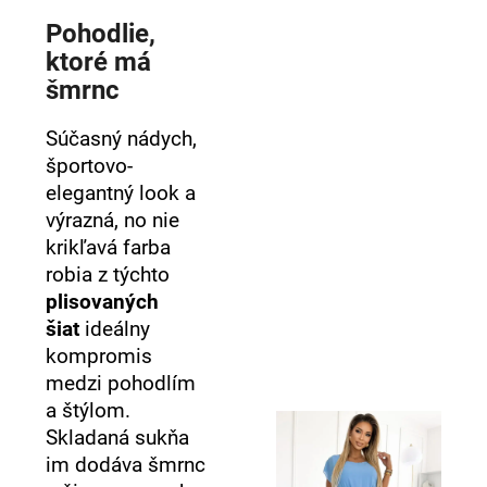
Pohodlie,
ktoré má
šmrnc
Súčasný nádych,
športovo-
elegantný look a
výrazná, no nie
krikľavá farba
robia z týchto
plisovaných
šiat
ideálny
kompromis
medzi pohodlím
a štýlom.
Skladaná sukňa
im dodáva šmrnc