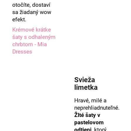
otočíte, dostaví
sa žiadaný wow
efekt.
Krémové krátke
šaty s odhaleným
chrbtom - Mia
Dresses
Svieža
limetka
Hravé, milé a
neprehliadnuteľné.
Žlté šaty v
pastelovom
odtieni
, ktorý