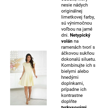
nesie nádych
originálnej
limetkovej farby,
sú výnimočnou
voľbou na jarné
dni.
Netypický
volán
na
ramenách tvorí s
áčkovou sukňou
dokonalú siluetu.
Kombinujte ich s
bielymi alebo
hnedými
doplnkami,
prípadne ich
kontrastne
doplňte
tyrkysovými