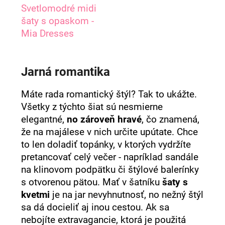
Svetlomodré midi
šaty s opaskom -
Mia Dresses
Jarná romantika
Máte rada romantický štýl? Tak to ukážte.
Všetky z týchto šiat sú nesmierne
elegantné,
no zároveň hravé
, čo znamená,
že na majálese v nich určite upútate. Chce
to len doladiť topánky, v ktorých vydržíte
pretancovať celý večer - napríklad sandále
na klinovom podpätku či štýlové balerínky
s otvorenou pätou. Mať v šatníku
šaty s
kvetmi
je na jar nevyhnutnosť, no nežný štýl
sa dá docieliť aj inou cestou. Ak sa
nebojíte extravagancie, ktorá je použitá