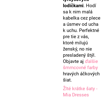
lodičkami
. Hodí
sa k nim malá
kabelka cez plece
a úsmev od ucha
k uchu. Perfektné
pre tie z vás,
ktoré milujú
ženský, no nie
presladený štýl.
Objavte aj
ďalšie
šmrncovné farby
hravých áčkových
šiat.
Žlté krátke šaty -
Mia Dresses