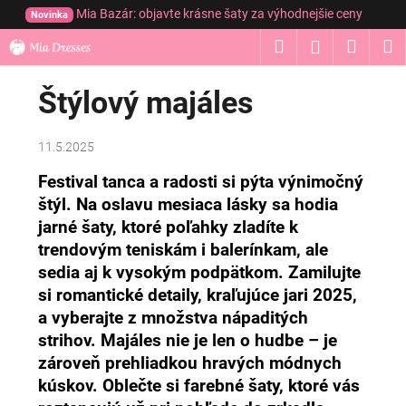
K
Prejsť
Mia Bazár: objavte krásne šaty za výhodnejšie ceny
Novinka
na
o
obsah
Hľadať
Nákup
M
Prihláseni
Späť
Späť
š
í
košík
Štýlový majáles
Č
k
o
p
11.5.2025
o
Festival tanca a radosti si pýta výnimočný
t
štýl. Na oslavu mesiaca lásky sa hodia
r
jarné šaty, ktoré poľahky zladíte k
e
trendovým teniskám i balerínkam, ale
b
sedia aj k vysokým podpätkom. Zamilujte
u
si romantické detaily, kraľujúce jari 2025,
j
a vyberajte z množstva nápaditých
e
strihov. Majáles nie je len o hudbe – je
t
zároveň prehliadkou hravých módnych
e
kúskov. Oblečte si farebné šaty, ktoré vás
n