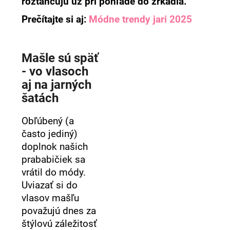
roztancujú už pri pohľade do zrkadla.
á
Prečítajte si aj:
Módne trendy jari 2025
j
s
ť
Mašle sú späť
?
- vo vlasoch
aj na jarných
šatách
HĽADAŤ
Obľúbený (a
často jediný)
doplnok našich
prababičiek sa
O
vrátil do módy.
d
Uviazať si do
p
o
vlasov mašľu
r
považujú dnes za
ú
štýlovú záležitosť