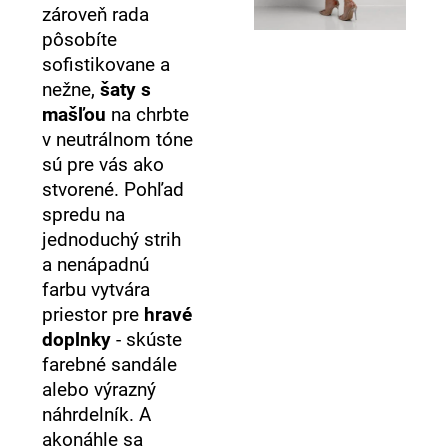
zároveň rada
pôsobíte
sofistikovane a
nežne,
šaty s
mašľou
na chrbte
v neutrálnom tóne
sú pre vás ako
stvorené. Pohľad
spredu na
jednoduchý strih
a nenápadnú
farbu vytvára
priestor pre
hravé
doplnky
- skúste
farebné sandále
alebo výrazný
náhrdelník. A
akonáhle sa