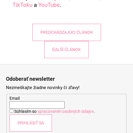
TikToku
a
YouTube
.
PREDCHÁDZAJÚCI ČLÁNOK
ĎALŠÍ ČLÁNOK
Z
á
Odoberať newsletter
p
Nezmeškajte žiadne novinky či zľavy!
ä
t
Email
i
Súhlasím so
spracúvaním osobných údajov
.
e
PRIHLÁSIŤ SA