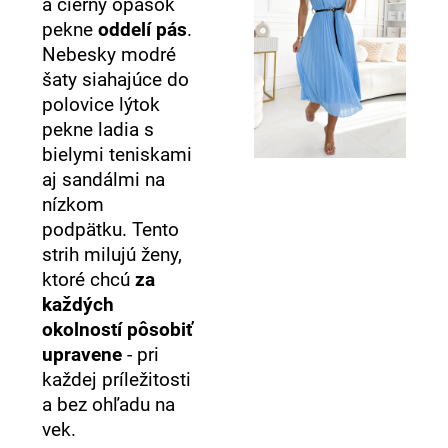
a čierny opasok
pekne
oddelí pás
.
Nebesky modré
šaty siahajúce do
polovice lýtok
pekne ladia s
bielymi teniskami
aj sandálmi na
nízkom
podpätku. Tento
strih milujú ženy,
ktoré chcú
za
každých
okolností pôsobiť
upravene
- pri
každej príležitosti
a bez ohľadu na
vek.