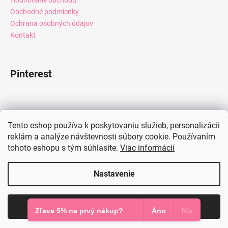
Obchodné podmienky
Ochrana osobných údajov
Kontakt
Pinterest
Facebook
Tento eshop používa k poskytovaniu služieb, personalizácii
reklám a analýze návštevnosti súbory cookie. Používaním
tohoto eshopu s tým súhlasíte.
Viac informácií
Instagram
Nastavenie
Vytvoril Shoptet
Súhlasím
Copyright 2026
Mia Dresses
. Všetky práva vyhradené.
Zľava 5% na prvý nákup?
Áno
Nie