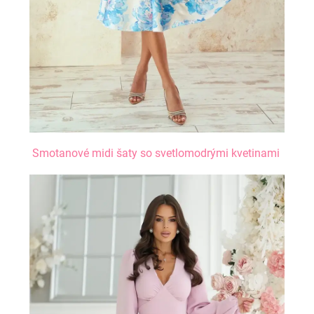
Smotanové midi šaty so svetlomodrými kvetinami