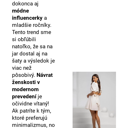
č
dokonca aj
a
módne
m
influencerky
a
e
mladšie ročníky.
Tento trend sme
si obľúbili
natoľko, že sa na
jar dostal aj na
šaty a výsledok je
viac než
pôsobivý.
Návrat
ženskosti v
modernom
prevedení
je
očividne vítaný!
Ak patríte k tým,
ktoré preferujú
minimalizmus, no