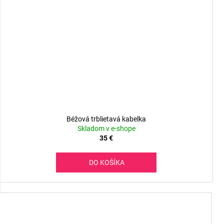
Béžová trblietavá kabelka
Skladom v e-shope
35 €
DO KOŠÍKA