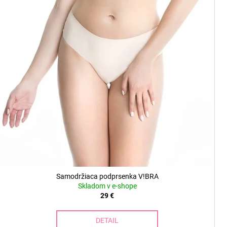
Samodržiaca podprsenka V!BRA
Skladom v e-shope
29 €
DETAIL