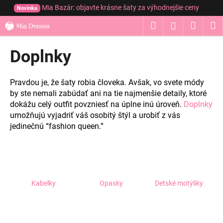
K
Prejsť
Mia Bazár: objavte krásne šaty za výhodnejšie ceny
Novinka
na
o
obsah
Hľadať
Nákup
M
Prihláseni
Späť
Späť
š
í
košík
Doplnky
Č
k
o
p
Pravdou je, že šaty robia človeka. Avšak, vo svete módy
o
by ste nemali zabúdať ani na tie najmenšie detaily, ktoré
dokážu celý outfit povzniesť na úplne inú úroveň.
Doplnky
t
umožňujú vyjadriť váš osobitý štýl a urobiť z vás
r
jedinečnú “fashion queen.”
e
b
u
j
e
Kabelky
Opasky
Detské motýliky
t
e
n