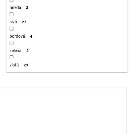
hnedá
3
sivá
27
bordová
4
zelená
2
zlatá
29
V
ý
p
i
s
p