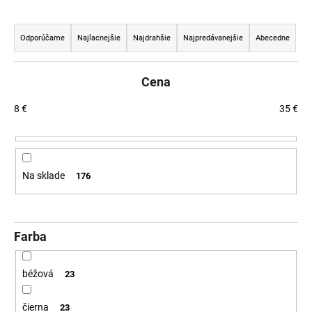
č
a
R
m
a
Odporúčame
Najlacnejšie
Najdrahšie
Najpredávanejšie
Abecedne
e
d
e
Cena
n
i
8
€
35
€
e
p
r
Na sklade
176
o
d
u
Farba
k
t
o
béžová
23
v
čierna
23