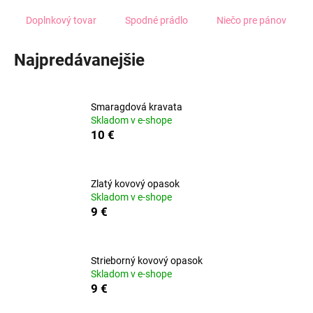
á
Doplnkový tovar
Spodné prádlo
Niečo pre pánov
j
s
Najpredávanejšie
ť
?
Smaragdová kravata
Skladom v e-shope
10 €
HĽADAŤ
Zlatý kovový opasok
Skladom v e-shope
9 €
O
d
p
Strieborný kovový opasok
o
Skladom v e-shope
r
9 €
ú