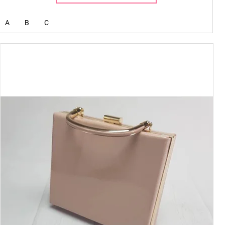
A
B
C