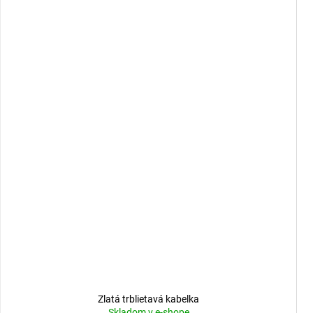
Zlatá trblietavá kabelka
Skladom v e-shope