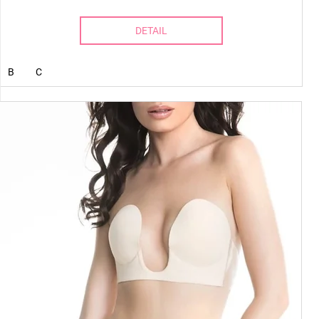
DETAIL
B
C