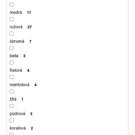
modrá
17
ružová
27
červená
7
biela
3
fialová
4
mentolová
4
žltá
1
púdrová
3
koralová
2