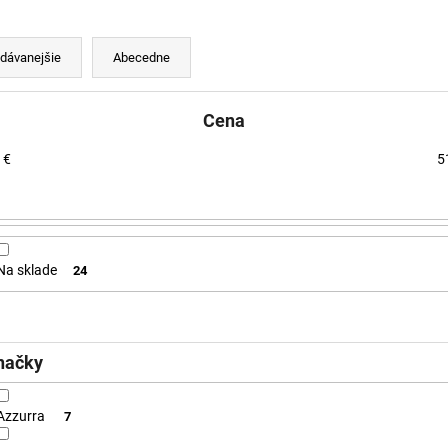
dávanejšie
Abecedne
Cena
€
5
Na sklade
24
načky
Azzurra
7