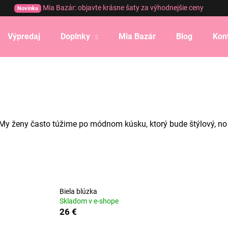
Mia Bazár: objavte krásne šaty za výhodnejšie ceny
Novinka
Výpredaj
Doplnky
Mia Bazár
Blog
Kon
Čo potrebujete nájsť?
HĽADAŤ
My ženy často túžime po módnom kúsku, ktorý bude štýlový, no zá
Odporúčame
Biela blúzka
Skladom v e-shope
26 €