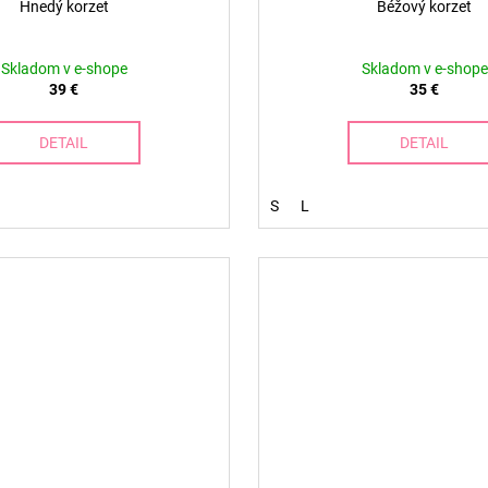
Hnedý korzet
Béžový korzet
Skladom v e-shope
Skladom v e-shope
39 €
35 €
DETAIL
DETAIL
S
L