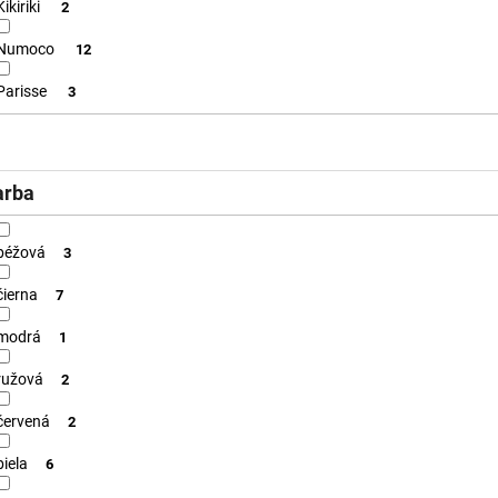
Kikiriki
2
Numoco
12
Parisse
3
arba
béžová
3
čierna
7
modrá
1
ružová
2
červená
2
biela
6