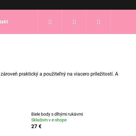
Hľadať
Prihlásenie
Nákupný
takt
košík
roveň praktický a použiteľný na viacero príležitostí. A
Biele body s dlhými rukávmi
Skladom v e-shope
27 €