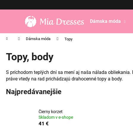
K
Prejsť
na
o
obsah
Späť
Späť
š
Dámska móda
do
do
í
obchodu
obchodu
k
Domov
Dámska móda
Topy
Topy, body
S príchodom teplých dní sa mení aj naša nálada obliekania. 
práve vtedy na rad prichádzajú drahocenné topy a body.
Najpredávanejšie
Čierny korzet
Skladom v e-shope
41 €