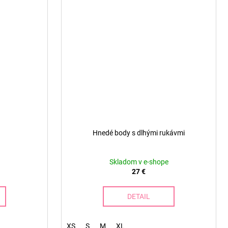
Hnedé body s dlhými rukávmi
Skladom v e-shope
27 €
DETAIL
XS
S
M
XL