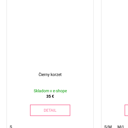
Čierny korzet
Skladom v e-shope
35 €
DETAIL
S
S/M
M/L