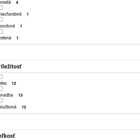
hnedá
4
viacfarebné
1
bordová
1
zelená
1
íležitosť
ples
12
svadba
13
stužková
12
eľkosť