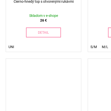
Čierno-hnedý top s otvorenými rukávmi
Skladom v e-shope
26 €
DETAIL
UNI
S/M
M/L