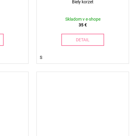
Biely korzet
Skladom v e-shope
35 €
DETAIL
S