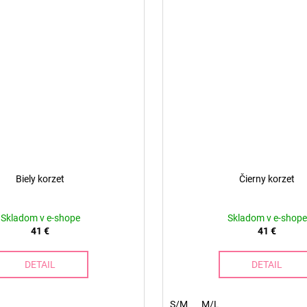
Biely korzet
Čierny korzet
Skladom v e-shope
Skladom v e-shope
41 €
41 €
DETAIL
DETAIL
S/M
M/L