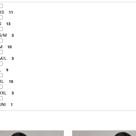
XS
11
S
13
S/M
3
M
10
M/L
3
L
9
XL
10
XXL
3
UNI
1