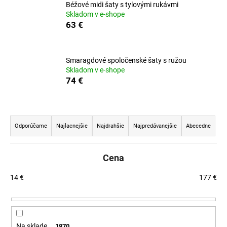
č
Béžové midi šaty s tylovými rukávmi
a
Skladom v e-shope
m
63 €
e
Smaragdové spoločenské šaty s ružou
Skladom v e-shope
74 €
R
a
Odporúčame
Najlacnejšie
Najdrahšie
Najpredávanejšie
Abecedne
d
e
Cena
n
i
14
€
177
€
e
p
r
Na sklade
1870