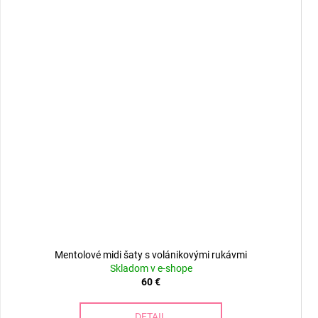
Mentolové midi šaty s volánikovými rukávmi
Skladom v e-shope
60 €
DETAIL