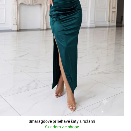
u
k
t
o
v
Smaragdové priliehavé šaty s ružami
Skladom v e-shope