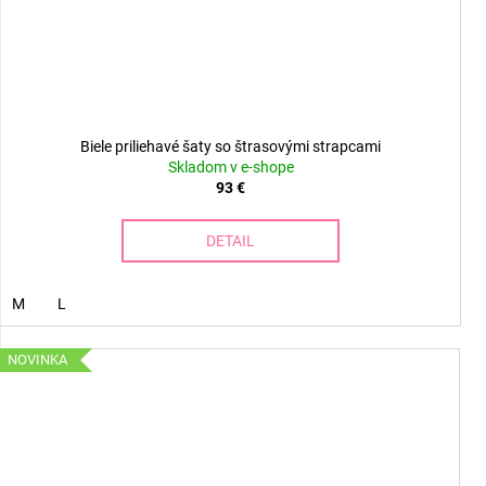
Biele priliehavé šaty so štrasovými strapcami
Skladom v e-shope
93 €
DETAIL
M
L
NOVINKA