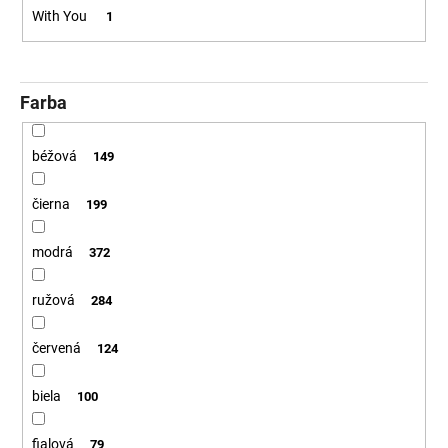
With You
1
Farba
béžová
149
čierna
199
modrá
372
ružová
284
červená
124
biela
100
fialová
79