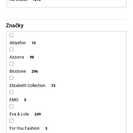
o
d
u
Značky
k
t
o
Abiyefon
10
v
Azzurra
98
Bicotone
296
Elizabeth Collection
73
EMO
5
Eva & Lola
249
For You Fashion
3