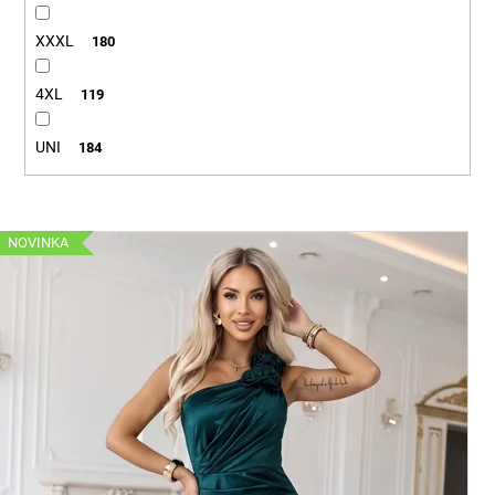
XXXL
180
4XL
119
UNI
184
V
NOVINKA
ý
p
i
s
p
r
o
d