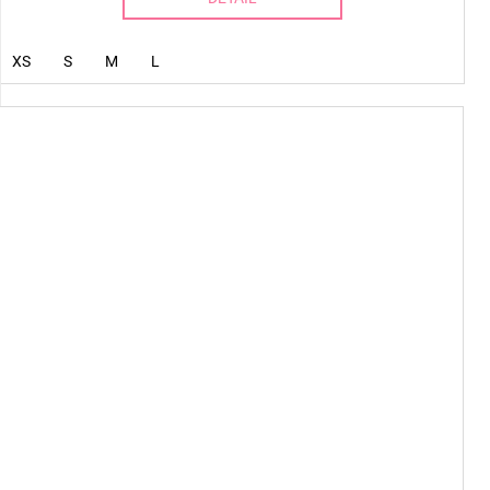
XS
S
M
L