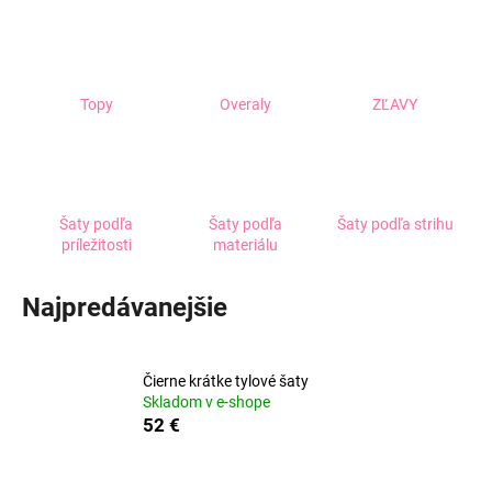
á
j
s
Topy
Overaly
ZĽAVY
ť
?
Šaty podľa
Šaty podľa
Šaty podľa strihu
príležitosti
materiálu
HĽADAŤ
Najpredávanejšie
O
d
Čierne krátke tylové šaty
p
Skladom v e-shope
o
52 €
r
ú