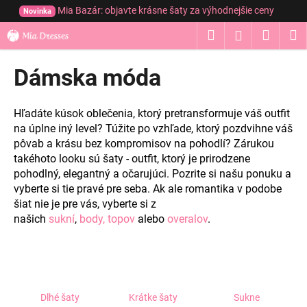
K
Prejsť
Mia Bazár: objavte krásne šaty za výhodnejšie ceny
Novinka
na
o
obsah
Hľadať
Nákup
M
Prihláseni
Späť
Späť
š
í
košík
Dámska móda
Č
k
o
p
Hľadáte kúsok oblečenia, ktorý pretransformuje váš outfit
o
na úplne iný level? Túžite po vzhľade, ktorý pozdvihne váš
pôvab a krásu bez kompromisov na pohodlí? Zárukou
t
takéhoto looku sú šaty - outfit, ktorý je prirodzene
r
pohodlný, elegantný a očarujúci. Pozrite si našu ponuku a
e
vyberte si tie pravé pre seba.
Ak ale romantika v podobe
b
šiat nie je pre vás, vyberte si z
u
našich
sukní
,
body, topov
alebo
overalov
.
j
e
t
e
Dlhé šaty
Krátke šaty
Sukne
n