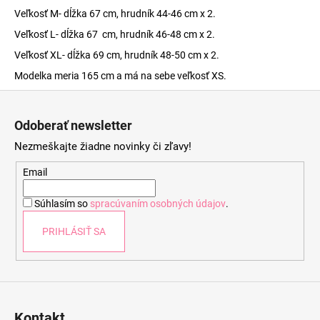
Veľkosť M- dĺžka 67 cm, hrudník 44-46 cm x 2.
Veľkosť L- dĺžka 67 cm, hrudník 46-48 cm x 2.
Veľkosť XL- dĺžka 69 cm, hrudník 48-50 cm x 2.
Modelka meria 165 cm a má na sebe veľkosť XS.
Z
á
Odoberať newsletter
p
Nezmeškajte žiadne novinky či zľavy!
ä
t
Email
i
Súhlasím so
spracúvaním osobných údajov
.
e
PRIHLÁSIŤ SA
Kontakt