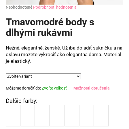
Priemerné
Neohodnotené
Podrobnosti hodnotenia
hodnotenie
produktu
Tmavomodré body s
je
0,0
dlhými rukávmi
z
5
hviezdičiek.
Nežné, elegantné, ženské. Už iba doladiť sukničku a na
oslavu môžete vykročiť ako elegantná dáma. Materiál
je elastický.
Môžeme doručiť do:
Zvoľte veľkosť
Možnosti doručenia