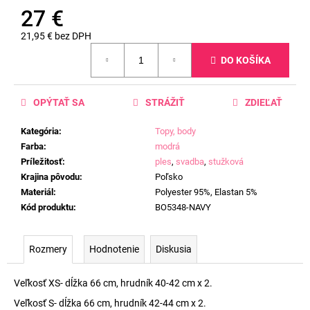
27 €
21,95 € bez DPH
Jednotková
DO KOŠÍKA
cena:
OPÝTAŤ SA
STRÁŽIŤ
ZDIEĽAŤ
Kategória
:
Topy, body
Farba
:
modrá
Príležitosť
:
ples
,
svadba
,
stužková
Krajina pôvodu
:
Poľsko
Materiál
:
Polyester 95%, Elastan 5%
Kód produktu
:
BO5348-NAVY
Rozmery
Hodnotenie
Diskusia
Veľkosť XS- dĺžka 66 cm, hrudník 40-42 cm x 2.
Veľkosť S- dĺžka 66 cm, hrudník 42-44 cm x 2.