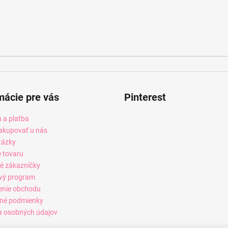
mácie pre vás
Pinterest
 a platba
akupovať u nás
tázky
e tovaru
é zákazníčky
vý program
enie obchodu
né podmienky
 osobných údajov