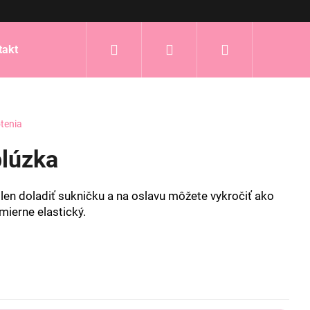
Hľadať
Prihlásenie
Nákupný
takt
košík
tenia
lúzka
len doladiť sukničku a na oslavu môžete vykročiť ako
mierne elastický.