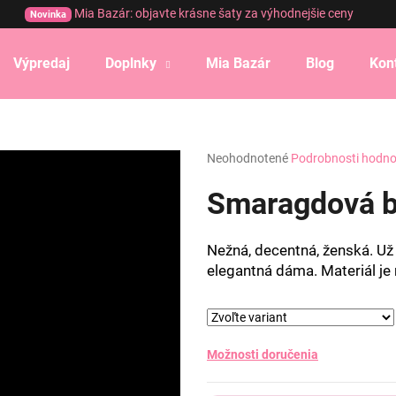
Mia Bazár: objavte krásne šaty za výhodnejšie ceny
Novinka
Výpredaj
Doplnky
Mia Bazár
Blog
Kon
Čo potrebujete nájsť?
Priemerné
Neohodnotené
Podrobnosti hodno
HĽADAŤ
hodnotenie
produktu
Smaragdová b
je
0,0
Odporúčame
z
Nežná, decentná, ženská. Už 
5
elegantná dáma. Materiál je 
hviezdičiek.
Možnosti doručenia