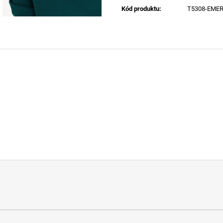
Kód produktu
:
T5308-EME