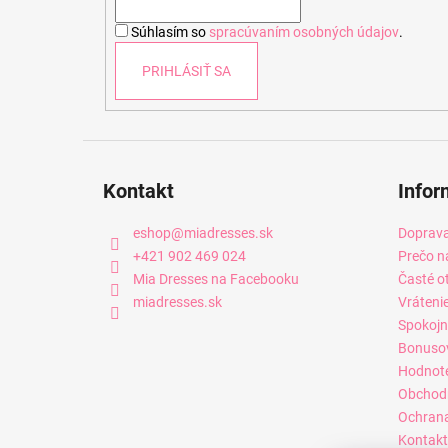
i
Súhlasím so
spracúvaním osobných údajov
.
e
PRIHLÁSIŤ SA
Kontakt
Infor
eshop
@
miadresses.sk
Doprava
+421 902 469 024
Prečo n
Mia Dresses na Facebooku
Časté o
miadresses.sk
Vráteni
Spokojn
Bonuso
Hodnot
Obchod
Ochrana
Kontakt