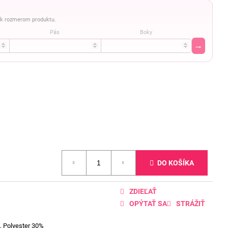
a k rozmerom produktu.
Pás
Boky
→
DO KOŠÍKA
ZDIEĽAŤ
OPÝTAŤ SA
STRÁŽIŤ
, Polyester 30%