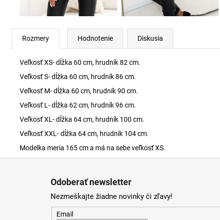
Rozmery
Hodnotenie
Diskusia
Veľkosť XS- dĺžka 60 cm, hrudník 82 cm.
Veľkosť S- dĺžka 60 cm, hrudník 86 cm.
Veľkosť M- dĺžka 60 cm, hrudník 90 cm.
Veľkosť L- dĺžka 62 cm, hrudník 96 cm.
Veľkosť XL- dĺžka 64 cm, hrudník 100 cm.
Veľkosť XXL- dĺžka 64 cm, hrudník 104 cm.
Modelka meria 165 cm a má na sebe veľkosť XS.
Z
á
Odoberať newsletter
p
Nezmeškajte žiadne novinky či zľavy!
ä
t
Email