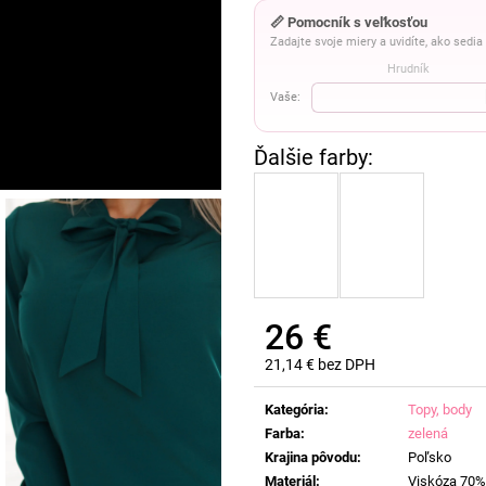
📏 Pomocník s veľkosťou
Zadajte svoje miery a uvidíte, ako sedi
Hrudník
Vaše:
26 €
21,14 € bez DPH
Jednotková
cena:
Kategória
:
Topy, body
Farba
:
zelená
Krajina pôvodu
:
Poľsko
Materiál
:
Viskóza 70%