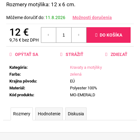
č
Rozmery motýlika: 12 x 6 cm.
a
m
Môžeme doručiť do:
11.8.2026
Možnosti doručenia
e
12 €
DO KOŠÍKA
9,76 € bez DPH
Jednotková
cena:
OPÝTAŤ SA
STRÁŽIŤ
ZDIEĽAŤ
Kategória
:
Kravaty a motýliky
Farba
:
zelená
Krajina pôvodu
:
EÚ
Materiál
:
Polyester 100%
Kód produktu
:
MO-EMERALD
Rozmery
Hodnotenie
Diskusia
Z