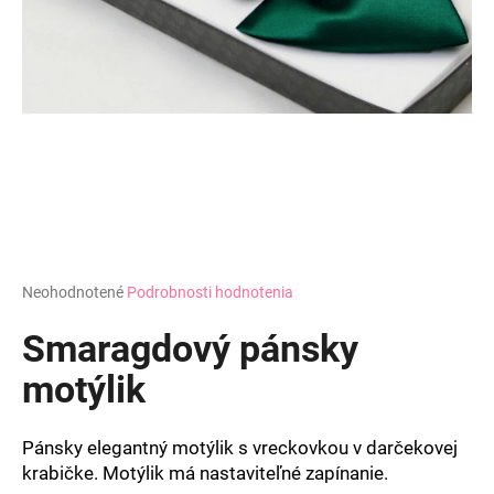
á
j
s
ť
?
HĽADAŤ
Priemerné
Neohodnotené
Podrobnosti hodnotenia
hodnotenie
produktu
Smaragdový pánsky
O
je
d
0,0
motýlik
z
p
5
o
hviezdičiek.
r
Pánsky elegantný motýlik s vreckovkou v darčekovej
ú
krabičke. Motýlik má nastaviteľné zapínanie.