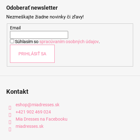
á
Odoberať newsletter
p
Nezmeškajte žiadne novinky či zľavy!
ä
t
Email
i
Súhlasím so
spracúvaním osobných údajov
.
e
PRIHLÁSIŤ SA
Kontakt
eshop
@
miadresses.sk
+421 902 469 024
Mia Dresses na Facebooku
miadresses.sk