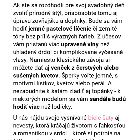
Ak ste sa rozdhodli pre svoj svadobný deň
zvoliť prírodný štýl, prispôsobte tomu aj
úpravu zovňajšku a doplnky. Bude sa vám
hodiť
jemné pastelové líčenie
či zemité
tóny bez príliš výrazných farieb. Z účesov
vám pristanú viac
upravené vlny
než
uhladený drdol či komplikovane vyčesané
vlasy. Namiesto klasického závoja si
môžete dať aj
venček z čerstvých alebo
sušených kvetov
. Šperky voľte jemné, s
motívmi lístkov, kvetov alebo perál. A
nezabudnite k šatám zladiť aj topánky - k
niektorých modelom sa vám
sandále budú
hodiť viac
než lodičky.
U nás nájdu svoje vysnívané
biele šaty
aj
nevesty, ktorá kráčajú životom s ľahkosťou
a romantikou v srdci… ktoré si potrpia na