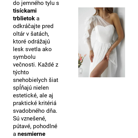
do jemného tylu s
tisíckami
trblietok
a
odkráčajte pred
oltár v šatách,
ktoré odrážajú
lesk svetla ako
symbolu
večnosti. Každé z
týchto
snehobielych šiat
spĺňajú nielen
estetické, ale aj
praktické kritériá
svadobného dňa.
Sú vznešené,
pútavé, pohodlné
a
nesmierne