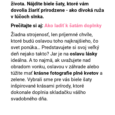
života. Nájdite biele šaty, ktoré vám
á
dovolia žiariť prirodzene - ako divoká ruža
j
v lúčoch slnka.
s
Prečítajte si aj:
Ako ladiť k šatám doplnky
ť
?
Žiadna strojenosť, len príjemné chvíle,
ktoré budú oslavou toho najkrajšieho, čo
svet ponúka… Predstavujete si svoj veľký
deň nejako takto? Jar je na
oslavu lásky
ideálna. A to najmä, ak uvažujete nad
HĽADAŤ
obradom vonku, oslavou v záhrade alebo
túžite mať
krásne fotografie plné kvetov
a
zelene. Vybrali sme pre vás biele šaty
O
inšpirované krásami prírody, ktoré
d
dokonale doplnia skladačku vášho
p
o
svadobného dňa.
r
ú