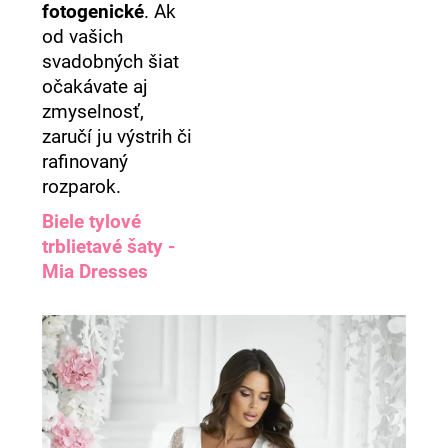
fotogenické
. Ak
od vašich
svadobných šiat
očakávate aj
zmyselnosť,
zaručí ju výstrih či
rafinovaný
rozparok.
Biele tylové
trblietavé šaty -
Mia Dresses