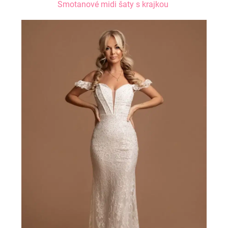
Smotanové midi šaty s krajkou