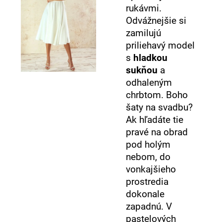
rukávmi.
Odvážnejšie si
zamilujú
priliehavý model
s
hladkou
sukňou
a
odhaleným
chrbtom. Boho
šaty na svadbu?
Ak hľadáte tie
pravé na obrad
pod holým
nebom, do
vonkajšieho
prostredia
dokonale
zapadnú. V
pastelových