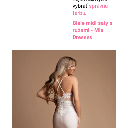
vybrať
správnu
farbu
.
Biele midi šaty s
ružami - Mia
Dresses