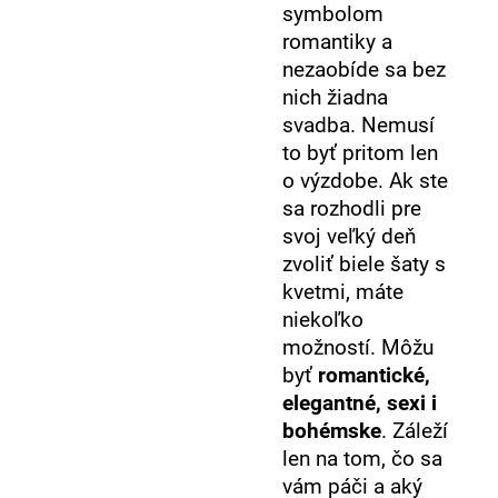
symbolom
romantiky a
nezaobíde sa bez
nich žiadna
svadba. Nemusí
to byť pritom len
o výzdobe. Ak ste
sa rozhodli pre
svoj veľký deň
zvoliť biele šaty s
kvetmi, máte
niekoľko
možností. Môžu
byť
romantické,
elegantné, sexi i
bohémske
. Záleží
len na tom, čo sa
vám páči a aký