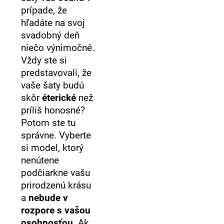
prípade, že
hľadáte na svoj
svadobný deň
niečo výnimočné.
Vždy ste si
predstavovali, že
vaše šaty budú
skôr
éterické
než
príliš honosné?
Potom ste tu
správne. Vyberte
si model, ktorý
nenútene
podčiarkne vašu
prirodzenú krásu
a
nebude v
rozpore s vašou
osobnosťou
. Ak