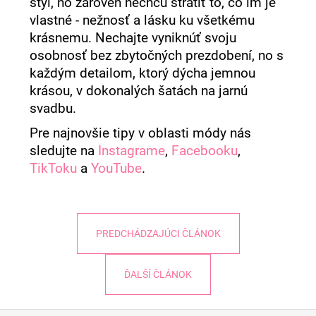
štýl, no zároveň nechcú stratiť to, čo im je
vlastné - nežnosť a lásku ku všetkému
krásnemu. Nechajte vyniknúť svoju
osobnosť bez zbytočných prezdobení, no s
každým detailom, ktorý dýcha jemnou
krásou, v dokonalých šatách na jarnú
svadbu.
Pre najnovšie tipy v oblasti módy nás
sledujte na
Instagrame
,
Facebooku
,
TikToku
a
YouTube
.
PREDCHÁDZAJÚCI ČLÁNOK
ĎALŠÍ ČLÁNOK