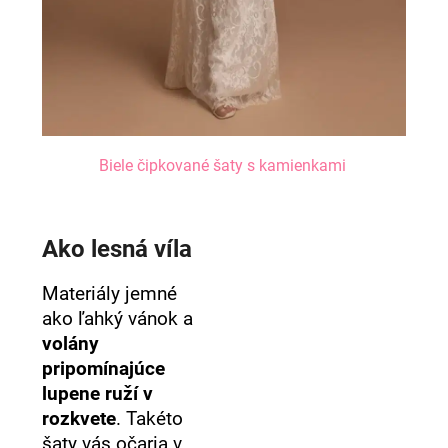
Biele čipkované šaty s kamienkami
Ako lesná víla
Materiály jemné
ako ľahký vánok a
volány
pripomínajúce
lupene ruží v
rozkvete
. Takéto
šaty vás očaria v