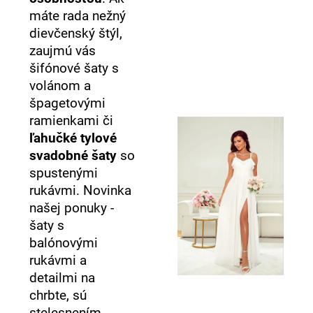
máte rada nežný
dievčenský štýl,
zaujmú vás
šifónové šaty s
volánom a
špagetovými
ramienkami či
ľahučké tylové
svadobné šaty
so
spustenými
rukávmi. Novinka
našej ponuky -
šaty s
balónovými
rukávmi a
detailmi na
chrbte, sú
stelesnením