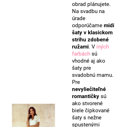
obrad plánujete.
Na svadbu na
úrade
odporúčame
midi
šaty v klasickom
strihu zdobené
ružami
. V
iných
farbách
sú
vhodné aj ako
šaty pre
svadobnú mamu.
Pre
nevyliečiteľné
romantičky
sú
ako stvorené
biele čipkované
šaty s nežne
spustenými