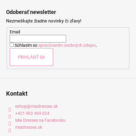
Z
á
Odoberať newsletter
p
Nezmeškajte žiadne novinky či zľavy!
ä
t
Email
i
Súhlasím so
spracúvaním osobných údajov
.
e
PRIHLÁSIŤ SA
Kontakt
eshop
@
miadresses.sk
+421 902 469 024
Mia Dresses na Facebooku
miadresses.sk