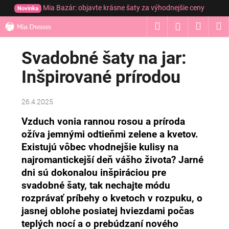
K
Prejsť
Mia Bazár: objavte krásne šaty za výhodnejšie ceny
Novinka
na
o
obsah
Hľadať
Nákup
M
Prihláseni
Späť
Späť
š
í
košík
Svadobné šaty na jar:
Č
k
o
Inšpirované prírodou
p
o
26.4.2025
t
r
Vzduch vonia rannou rosou a príroda
ožíva jemnými odtieňmi zelene a kvetov.
e
Existujú vôbec vhodnejšie kulisy na
b
najromantickejší deň vášho života? Jarné
u
dni sú dokonalou inšpiráciou pre
j
svadobné šaty, tak nechajte módu
e
rozprávať príbehy o kvetoch v rozpuku, o
t
jasnej oblohe posiatej hviezdami počas
e
teplých nocí a o prebúdzaní nového
n