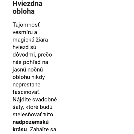
č
Hviezdna
a
obloha
m
e
Tajomnosť
vesmíru a
magická žiara
hviezd sú
dôvodmi, prečo
nás pohľad na
jasnú nočnú
oblohu nikdy
neprestane
fascinovať.
Nájdite svadobné
šaty, ktoré budú
stelesňovať túto
nadpozemskú
krásu
. Zahaľte sa