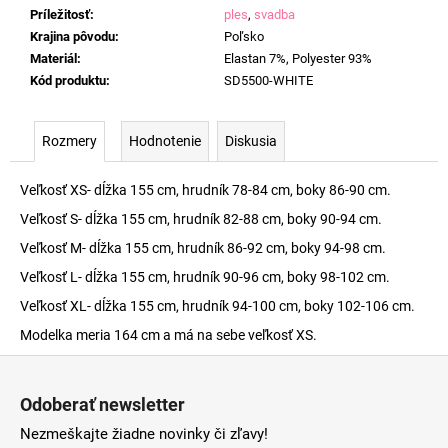
Príležitosť
:
ples
,
svadba
Krajina pôvodu
:
Poľsko
Materiál
:
Elastan 7%, Polyester 93%
Kód produktu
:
SD5500-WHITE
Rozmery
Hodnotenie
Diskusia
Veľkosť XS- dĺžka 155 cm, hrudník 78-84 cm, boky 86-90 cm.
Veľkosť S- dĺžka 155 cm, hrudník 82-88 cm, boky 90-94 cm.
Veľkosť M- dĺžka 155 cm, hrudník 86-92 cm, boky 94-98 cm.
Veľkosť L- dĺžka 155 cm, hrudník 90-96 cm, boky 98-102 cm.
Veľkosť XL- dĺžka 155 cm, hrudník 94-100 cm, boky 102-106 cm.
Modelka meria 164 cm a má na sebe veľkosť XS.
Z
á
Odoberať newsletter
p
Nezmeškajte žiadne novinky či zľavy!
ä