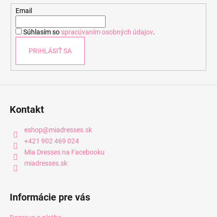
t
Email
i
Súhlasím so
spracúvaním osobných údajov
.
e
PRIHLÁSIŤ SA
Kontakt
eshop
@
miadresses.sk
+421 902 469 024
Mia Dresses na Facebooku
miadresses.sk
Informácie pre vás