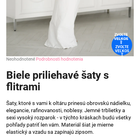
ZVOĽTE
VEĽKOS
Ť
ZVOĽTE
VEĽKOS
Ť
Priemerné
Neohodnotené
Podrobnosti hodnotenia
hodnotenie
produktu
Biele priliehavé šaty s
je
0,0
flitrami
z
5
hviezdičiek.
Šaty, ktoré s vami k oltáru prinesú obrovskú nádielku,
elegancie, rafinovanosti, noblesy. Jemné trblietky a
sexi vysoký rozparok - v týchto kráskach budú všetky
pohľady patriť len vám. Materiál šiat je mierne
elastický a vzadu sa zapínajú zipsom.