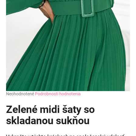
Priemerné
Neohodnotené
Podrobnosti hodnotenia
hodnotenie
produktu
Zelené midi šaty so
je
0,0
skladanou sukňou
z
5
hviezdičiek.