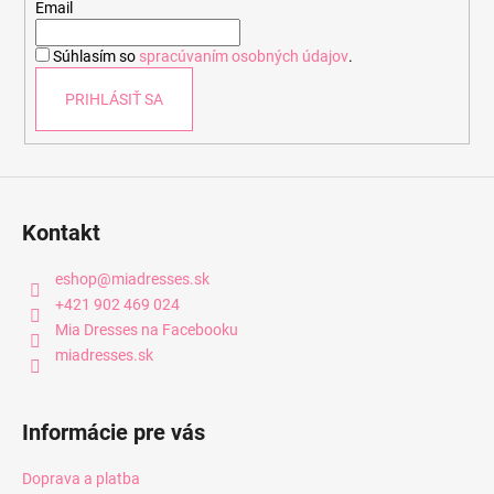
t
Email
i
Súhlasím so
spracúvaním osobných údajov
.
e
PRIHLÁSIŤ SA
Kontakt
eshop
@
miadresses.sk
+421 902 469 024
Mia Dresses na Facebooku
miadresses.sk
Informácie pre vás
Doprava a platba