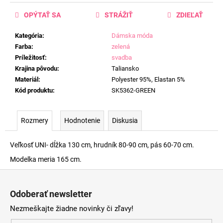
OPÝTAŤ SA
STRÁŽIŤ
ZDIEĽAŤ
Kategória
:
Dámska móda
Farba
:
zelená
Príležitosť
:
svadba
Krajina pôvodu
:
Taliansko
Materiál
:
Polyester 95%, Elastan 5%
Kód produktu
:
SK5362-GREEN
Rozmery
Hodnotenie
Diskusia
Veľkosť UNI- dĺžka 130 cm, hrudník 80-90 cm, pás 60-70 cm.
Modelka meria 165 cm.
Z
á
Odoberať newsletter
p
Nezmeškajte žiadne novinky či zľavy!
ä