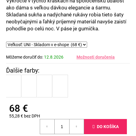
Vykročte v týchto kráskach na spoločenskú udalosť
ako dáma s veľkou dávkou elegancie a šarmu.
Skladaná sukňa a nadýchané rukávy robia tieto šaty
neobyčajnými a ľahký príjemný materiál navyše zaistí
pohodlie po celú noc. V páse je gumička.
Môžeme doručiť do:
12.8.2026
Možnosti doručenia
68 €
55,28 € bez DPH
Jednotková
DO KOŠÍKA
cena: