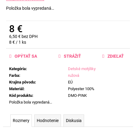
č
a
Položka bola vypredaná…
m
e
8 €
6,50 € bez DPH
Jednotková
8 € / 1 ks
cena:
OPÝTAŤ SA
STRÁŽIŤ
ZDIEĽAŤ
Kategória
:
Detské motýliky
Farba
:
ružová
Krajina pôvodu
:
EÚ
Materiál
:
Polyester 100%
Kód produktu
:
DMO-PINK
Položka bola vypredaná…
Rozmery
Hodnotenie
Diskusia