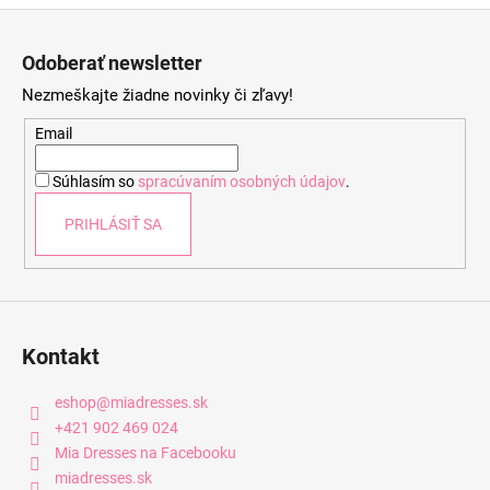
Z
á
Odoberať newsletter
p
Nezmeškajte žiadne novinky či zľavy!
ä
t
Email
i
Súhlasím so
spracúvaním osobných údajov
.
e
PRIHLÁSIŤ SA
Kontakt
eshop
@
miadresses.sk
+421 902 469 024
Mia Dresses na Facebooku
miadresses.sk