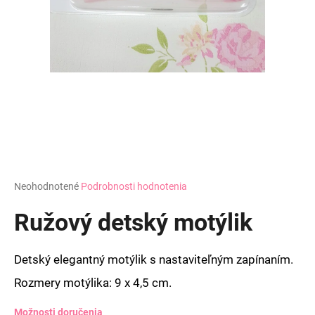
á
j
s
ť
?
HĽADAŤ
Priemerné
Neohodnotené
Podrobnosti hodnotenia
hodnotenie
produktu
Ružový detský motýlik
O
je
d
0,0
z
p
Detský elegantný motýlik s nastaviteľným zapínaním.
5
o
hviezdičiek.
Rozmery motýlika: 9 x 4,5 cm.
r
ú
Možnosti doručenia