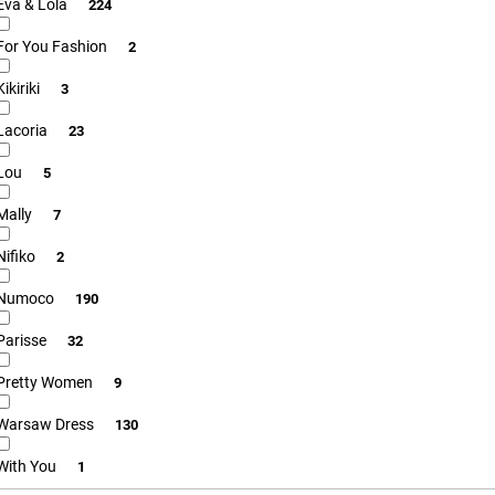
Eva & Lola
224
For You Fashion
2
Kikiriki
3
Lacoria
23
Lou
5
Mally
7
Nifiko
2
Numoco
190
Parisse
32
Pretty Women
9
Warsaw Dress
130
With You
1