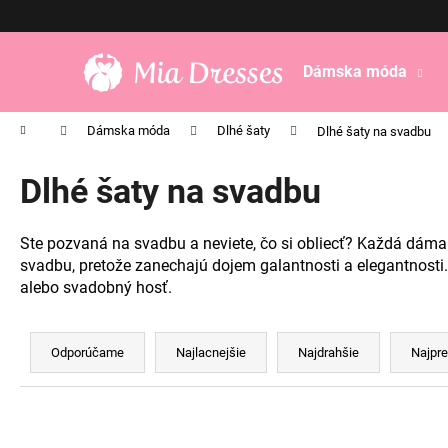
K
Prejsť
na
o
obsah
Späť
Späť
š
Dámska móda
do
do
í
obchodu
obchodu
k
Domov
Dámska móda
Dlhé šaty
Dlhé šaty na svadbu
Dlhé šaty na svadbu
Ste pozvaná na svadbu a neviete, čo si obliecť? Každá dáma 
svadbu, pretože zanechajú dojem galantnosti a elegantnosti.
alebo svadobný hosť.
R
a
Odporúčame
Najlacnejšie
Najdrahšie
Najpre
d
e
n