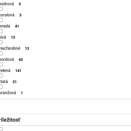
púdrová
5
koralová
3
hnedá
41
sivá
13
viacfarebné
13
bordová
62
zelená
141
zlatá
21
oranžová
1
íležitosť