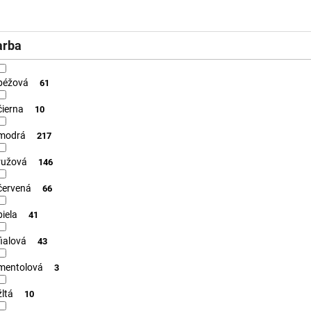
arba
béžová
61
čierna
10
modrá
217
ružová
146
červená
66
biela
41
fialová
43
mentolová
3
žltá
10