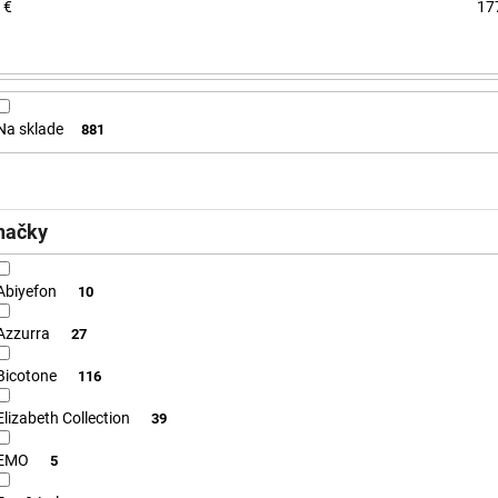
€
17
Na sklade
881
načky
Abiyefon
10
Azzurra
27
Bicotone
116
Elizabeth Collection
39
EMO
5