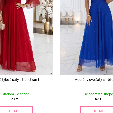
 tylové šaty s trblietkami
Modré tylové šaty s trbli
Skladom v e-shope
Skladom v e-shope
57 €
57 €
DETAIL
DETAIL