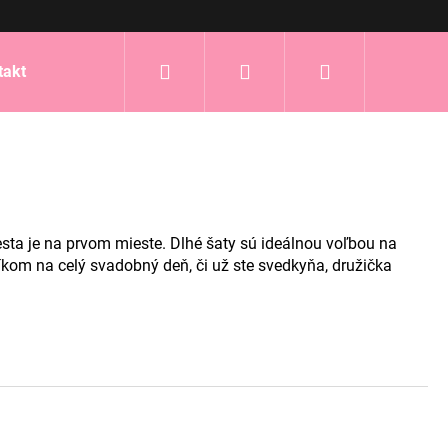
Hľadať
Prihlásenie
Nákupný
takt
košík
esta je na prvom mieste. Dlhé šaty sú ideálnou voľbou na
íkom na celý svadobný deň, či už ste svedkyňa, družička