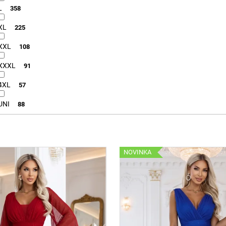
L
358
XL
225
XXL
108
XXXL
91
4XL
57
UNI
88
NOVINKA