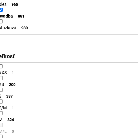
ples
965
svadba
881
stužková
930
eľkosť
XXS
1
XS
200
S
387
S/M
1
M
324
M/L
0