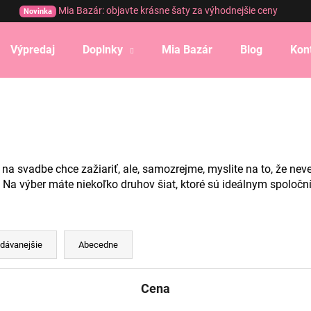
Mia Bazár: objavte krásne šaty za výhodnejšie ceny
Novinka
Výpredaj
Doplnky
Mia Bazár
Blog
Kon
Čo potrebujete nájsť?
HĽADAŤ
na svadbe chce zažiariť, ale, samozrejme, myslite na to, že nev
 Na výber máte niekoľko druhov šiat, ktoré sú ideálnym spoločn
Odporúčame
dávanejšie
Abecedne
Cena