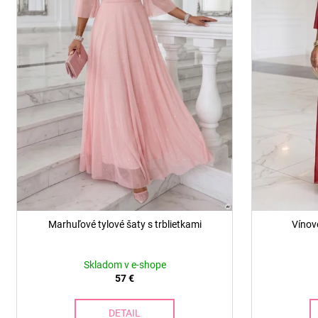
o
d
u
k
t
o
v
Marhuľové tylové šaty s trblietkami
Vínové
Skladom v e-shope
57 €
DETAIL