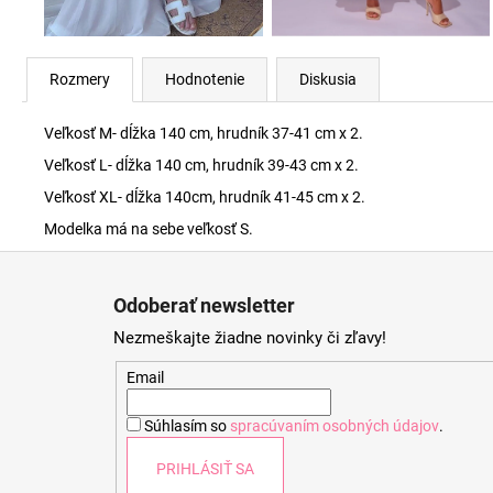
Rozmery
Hodnotenie
Diskusia
Veľkosť M- dĺžka 140 cm, hrudník 37-41 cm x 2.
Veľkosť L- dĺžka 140 cm, hrudník 39-43 cm x 2.
Veľkosť XL- dĺžka 140cm, hrudník 41-45 cm x 2.
Modelka má na sebe veľkosť S.
Z
á
Odoberať newsletter
p
Nezmeškajte žiadne novinky či zľavy!
ä
t
Email
i
Súhlasím so
spracúvaním osobných údajov
.
e
PRIHLÁSIŤ SA