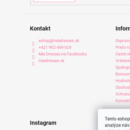
Kontakt
Infor
eshop
@
miadresses.sk
Doprava
+421 902 469 024
Prečo n
Mia Dresses na Facebooku
Časté o
miadresses.sk
Vráteni
Spokojn
Bonuso
Hodnot
Obchod
Ochrana
Kontakt
Tento eshop 
Instagram
analýze náv