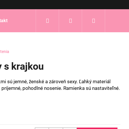
Hľadať
Prihlásenie
Nákupný
takt
košík
tenia
y s krajkou
kmi sú jemné, ženské a zároveň sexy. Ľahký materiál
o príjemné, pohodlné nosenie. Ramienka sú nastaviteľné.