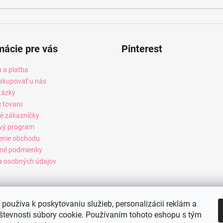
mácie pre vás
Pinterest
 a platba
akupovať u nás
tázky
e tovaru
é zákazníčky
vý program
enie obchodu
né podmienky
 osobných údajov
používa k poskytovaniu služieb, personalizácii reklám a
števnosti súbory cookie. Používaním tohoto eshopu s tým