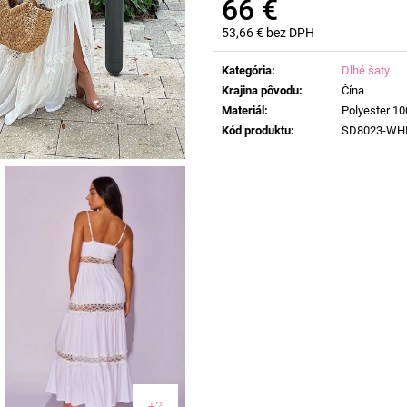
66 €
53,66 € bez DPH
Jednotková
cena:
Kategória
:
Dlhé šaty
Krajina pôvodu
:
Čína
Materiál
:
Polyester 1
Kód produktu
:
SD8023-WH
+2