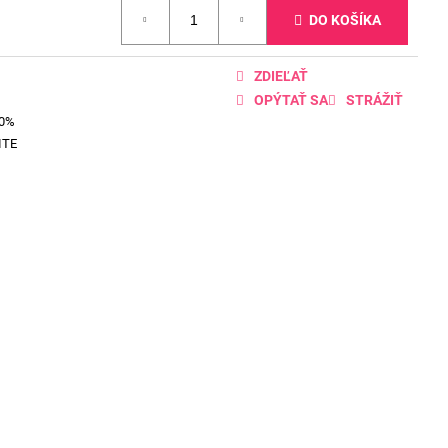
DO KOŠÍKA
ZDIEĽAŤ
OPÝTAŤ SA
STRÁŽIŤ
00%
ITE