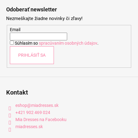
á
Odoberať newsletter
p
Nezmeškajte žiadne novinky či zľavy!
ä
t
Email
i
Súhlasím so
spracúvaním osobných údajov
.
e
PRIHLÁSIŤ SA
Kontakt
eshop
@
miadresses.sk
+421 902 469 024
Mia Dresses na Facebooku
miadresses.sk