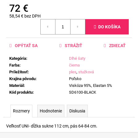
72 €
58,54 € bez DPH
Jednotková
DO KOŠÍKA
cena:
OPÝTAŤ SA
STRÁŽIŤ
ZDIEĽAŤ
Kategória
:
Dlhé šaty
Farba
:
čierna
Príležitosť
:
ples
,
stužková
Krajina pôvodu
:
Poľsko
Materiál
:
Viskóza 95%, Elastan 5%
Kód produktu
:
SD6100-BLACK
Rozmery
Hodnotenie
Diskusia
Veľkosť UNI- dĺžka sukne 112 cm, pás 64-84 cm.
Z