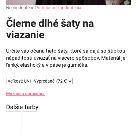
Priemerné
Neohodnotené
Podrobnosti hodnotenia
hodnotenie
produktu
Čierne dlhé šaty na
je
0,0
viazanie
z
5
hviezdičiek.
Určite vás očaria tieto šaty, ktoré sa dajú so štipkou
nápaditosti uviazať na viacero spôsobov. Materiál je
ľahký, elastický a v páse je gumička.
Možnosti doručenia