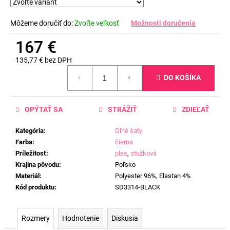
Môžeme doručiť do:
Zvoľte veľkosť
Možnosti doručenia
167 €
135,77 € bez DPH
Jednotková
DO KOŠÍKA
cena:
OPÝTAŤ SA
STRÁŽIŤ
ZDIEĽAŤ
Kategória
:
Dlhé šaty
Farba
:
čierna
Príležitosť
:
ples
,
stužková
Krajina pôvodu
:
Poľsko
Materiál
:
Polyester 96%, Elastan 4%
Kód produktu
:
SD3314-BLACK
Rozmery
Hodnotenie
Diskusia