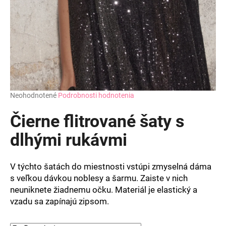
Priemerné
Neohodnotené
Podrobnosti hodnotenia
hodnotenie
produktu
Čierne flitrované šaty s
je
0,0
dlhými rukávmi
z
5
hviezdičiek.
V týchto šatách do miestnosti vstúpi zmyselná dáma
s veľkou dávkou noblesy a šarmu. Zaiste v nich
neuniknete žiadnemu očku. Materiál je elastický a
vzadu sa zapínajú zipsom.