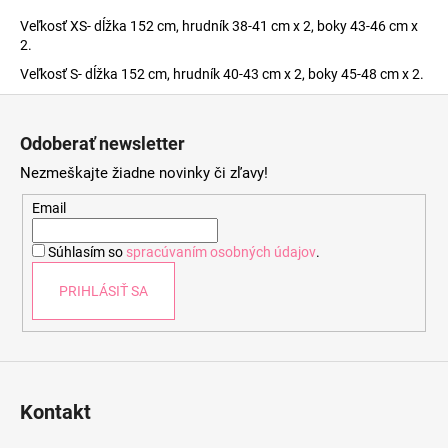
Veľkosť XS- dĺžka 152 cm, hrudník 38-41 cm x 2, boky 43-46 cm x
2.
Veľkosť S- dĺžka 152 cm, hrudník 40-43 cm x 2, boky 45-48 cm x 2.
Z
á
Odoberať newsletter
p
Nezmeškajte žiadne novinky či zľavy!
ä
t
Email
i
Súhlasím so
spracúvaním osobných údajov
.
e
PRIHLÁSIŤ SA
Kontakt