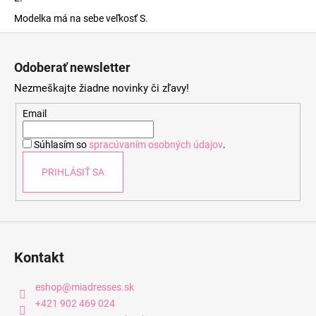
Modelka má na sebe veľkosť S.
Z
á
Odoberať newsletter
p
Nezmeškajte žiadne novinky či zľavy!
ä
t
Email
i
Súhlasím so
spracúvaním osobných údajov
.
e
PRIHLÁSIŤ SA
Kontakt
eshop
@
miadresses.sk
+421 902 469 024