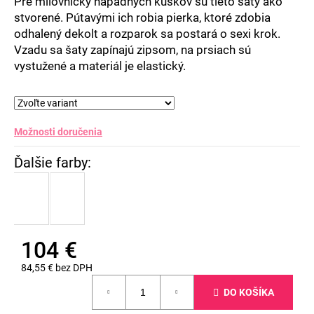
Pre milovníčky nápadných kúskov sú tieto šaty ako
stvorené. Pútavými ich robia pierka, ktoré zdobia
odhalený dekolt a rozparok sa postará o sexi krok.
Vzadu sa šaty zapínajú zipsom, na prsiach sú
vystužené a materiál je elastický.
Možnosti doručenia
104 €
84,55 € bez DPH
Jednotková
DO KOŠÍKA
cena: