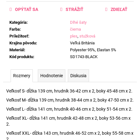
OPÝTAŤ SA
STRÁŽIŤ
ZDIEĽAŤ
Kategória
:
Dlhé šaty
Farba
:
čierna
Príležitosť
:
ples
,
stužková
Krajina pôvodu
:
Veľká Británia
Materiál
:
Polyester 95%, Elastan 5%
Kód produktu
:
SD1743-BLACK
Rozmery
Hodnotenie
Diskusia
Veľkosť S- dĺžka 139 cm, hrudník 36-42 cm x 2, boky 45-48 cm x 2.
Veľkosť M- dĺžka 139 cm, hrudník 38-44 cm x 2, boky 47-50 cm x 2.
Veľkosť L- dĺžka 141 cm, hrudník 40-46 cm x 2, boky 51-54 cm x 2.
Veľkosť XL- dĺžka 141 cm, hrudník 42-48 cm x 2, boky 53-56 cm x
2.
Veľkosť XXL- dĺžka 143 cm, hrudník 46-52 cm x 2, boky 55-58 cm x
2.