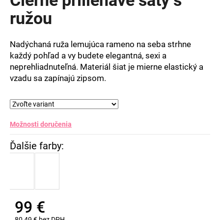
je
0,0
ružou
z
5
hviezdičiek.
Nadýchaná ruža lemujúca rameno na seba strhne
každý pohľad a vy budete elegantná, sexi a
neprehliadnuteľná. Materiál šiat je mierne elastický a
vzadu sa zapínajú zipsom.
Možnosti doručenia
99 €
80,49 € bez DPH