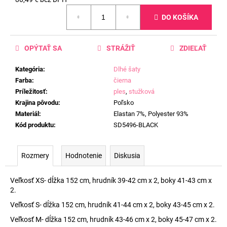
Jednotková
DO KOŠÍKA
cena:
OPÝTAŤ SA
STRÁŽIŤ
ZDIEĽAŤ
Kategória
:
Dlhé šaty
Farba
:
čierna
Príležitosť
:
ples
,
stužková
Krajina pôvodu
:
Poľsko
Materiál
:
Elastan 7%, Polyester 93%
Kód produktu
:
SD5496-BLACK
Rozmery
Hodnotenie
Diskusia
Veľkosť XS- dĺžka 152 cm, hrudník 39-42 cm x 2, boky 41-43 cm x
2.
Veľkosť S- dĺžka 152 cm, hrudník 41-44 cm x 2, boky 43-45 cm x 2.
Veľkosť M- dĺžka 152 cm, hrudník 43-46 cm x 2, boky 45-47 cm x 2.