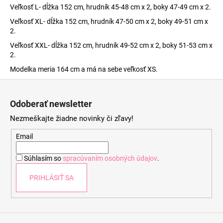
Veľkosť L- dĺžka 152 cm, hrudník 45-48 cm x 2, boky 47-49 cm x 2.
Veľkosť XL- dĺžka 152 cm, hrudník 47-50 cm x 2, boky 49-51 cm x
2.
Veľkosť XXL- dĺžka 152 cm, hrudník 49-52 cm x 2, boky 51-53 cm x
2.
Modelka meria 164 cm a má na sebe veľkosť XS.
Z
á
Odoberať newsletter
p
Nezmeškajte žiadne novinky či zľavy!
ä
t
Email
i
Súhlasím so
spracúvaním osobných údajov
.
e
PRIHLÁSIŤ SA