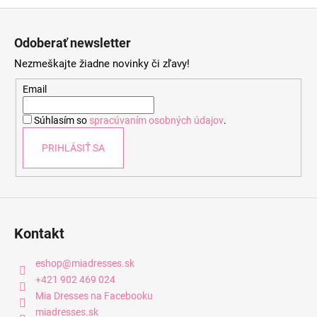
Z
á
Odoberať newsletter
p
Nezmeškajte žiadne novinky či zľavy!
ä
t
Email
i
Súhlasím so
spracúvaním osobných údajov
.
e
PRIHLÁSIŤ SA
Kontakt
eshop
@
miadresses.sk
+421 902 469 024
Mia Dresses na Facebooku
miadresses.sk