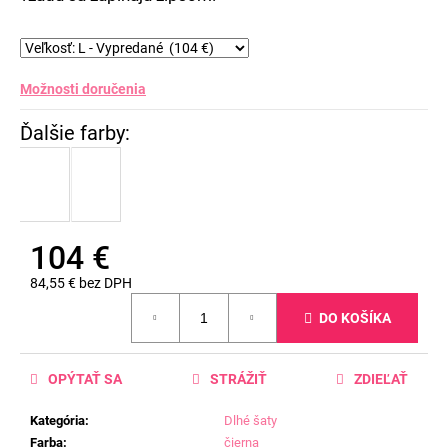
Možnosti doručenia
104 €
84,55 € bez DPH
Jednotková
DO KOŠÍKA
cena:
OPÝTAŤ SA
STRÁŽIŤ
ZDIEĽAŤ
Kategória
:
Dlhé šaty
Farba
:
čierna