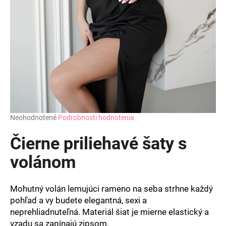
Priemerné
Neohodnotené
Podrobnosti hodnotenia
hodnotenie
produktu
Čierne priliehavé šaty s
je
0,0
volánom
z
5
hviezdičiek.
Mohutný volán lemujúci rameno na seba strhne každý
pohľad a vy budete elegantná, sexi a
neprehliadnuteľná. Materiál šiat je mierne elastický a
vzadu sa zapínajú zipsom.