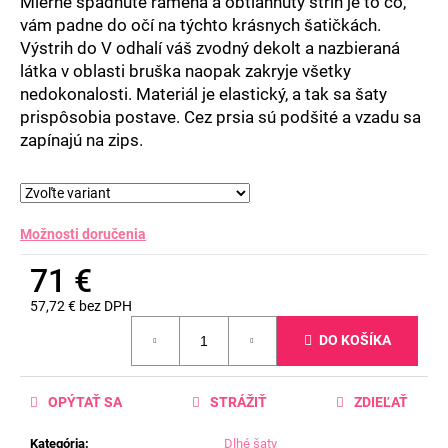
Mierne spadnuté ramená a obtiahnutý strih je to čo,
vám padne do očí na týchto krásnych šatičkách.
Výstrih do V odhalí váš zvodný dekolt a nazbieraná
látka v oblasti bruška naopak zakryje všetky
nedokonalosti. Materiál je elastický, a tak sa šaty
prispôsobia postave. Cez prsia sú podšité a vzadu sa
zapínajú na zips.
Možnosti doručenia
71 €
57,72 € bez DPH
Jednotková
DO KOŠÍKA
cena:
OPÝTAŤ SA
STRÁŽIŤ
ZDIEĽAŤ
Kategória
:
Dlhé šaty