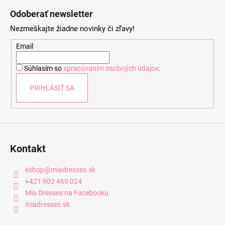
á
Odoberať newsletter
p
Nezmeškajte žiadne novinky či zľavy!
ä
t
Email
i
Súhlasím so
spracúvaním osobných údajov
.
e
PRIHLÁSIŤ SA
Kontakt
eshop
@
miadresses.sk
+421 902 469 024
Mia Dresses na Facebooku
miadresses.sk