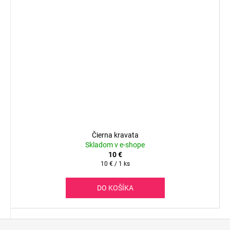
Čierna kravata
Skladom v e-shope
10 €
Jednotková
10 € / 1 ks
cena:
DO KOŠÍKA
Z