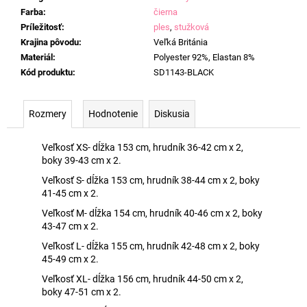
Farba
:
čierna
Príležitosť
:
ples
,
stužková
Krajina pôvodu
:
Veľká Británia
Materiál
:
Polyester 92%, Elastan 8%
Kód produktu
:
SD1143-BLACK
Rozmery
Hodnotenie
Diskusia
Veľkosť XS- dĺžka 153 cm, hrudník 36-42 cm x 2,
boky 39-43 cm x 2.
Veľkosť S- dĺžka 153 cm, hrudník 38-44 cm x 2, boky
41-45 cm x 2.
Veľkosť M- dĺžka 154 cm, hrudník 40-46 cm x 2, boky
43-47 cm x 2.
Veľkosť L- dĺžka 155 cm, hrudník 42-48 cm x 2, boky
45-49 cm x 2.
Veľkosť XL- dĺžka 156 cm, hrudník 44-50 cm x 2,
boky 47-51 cm x 2.