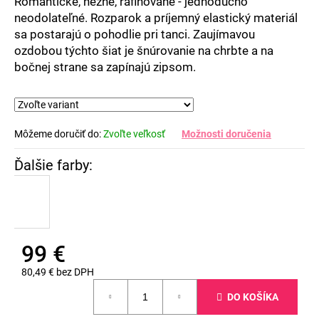
Romantické, nežné, rafinované - jednoducho
neodolateľné. Rozparok a príjemný elastický materiál
sa postarajú o pohodlie pri tanci. Zaujímavou
ozdobou týchto šiat je šnúrovanie na chrbte a na
bočnej strane sa zapínajú zipsom.
Môžeme doručiť do:
Zvoľte veľkosť
Možnosti doručenia
99 €
80,49 € bez DPH
Jednotková
DO KOŠÍKA
cena: