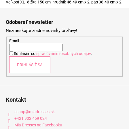
Veľkosť XL- dĺžka 150 cm, hrudník 46-49 cm x 2, pás 38-40 cm x 2.
Z
á
Odoberať newsletter
p
Nezmeškajte žiadne novinky či zľavy!
ä
t
Email
i
Súhlasím so
spracúvaním osobných údajov
.
e
PRIHLÁSIŤ SA
Kontakt
eshop
@
miadresses.sk
+421 902 469 024
Mia Dresses na Facebooku