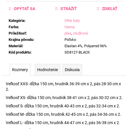
OPÝTAŤ SA
STRÁŽIŤ
ZDIEĽAŤ
Kategória
:
Dlhé šaty
Farba
:
čierna
Príležitosť
:
ples
,
stužková
Krajina pôvodu
:
Poľsko
Materiál
:
Elastan 4%, Polyamid 96%
Kód produktu
:
SD8127-BLACK
Rozmery
Hodnotenie
Diskusia
Veľkosť XXS- dĺžka 150 cm, hrudník 36-39 cm x 2, pás 28-30 cm x
2.
Veľkosť XS- dĺžka 150 cm, hrudník 38-41 cm x 2, pás 30-32 cm x 2.
Veľkosť S- dĺžka 150 cm, hrudník 40-43 cm x 2, pás 32-34 cm x 2.
Veľkosť M- dĺžka 150 cm, hrudník 42-45 cm x 2, pás 34-36 cm x 2.
Veľkosť L- dĺžka 150 cm, hrudník 44-47 cm x 2, pás 36-38 cm x 2.