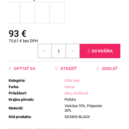
93 €
75,61 € bez DPH
Jednotková
DO KOŠÍKA
cena:
OPÝTAŤ SA
STRÁŽIŤ
ZDIEĽAŤ
Kategória
:
Dlhé šaty
Farba
:
čierna
Príležitosť
:
ples
,
stužková
Krajina pôvodu
:
Poľsko
Viskóza 70%, Polyester
Materiál
:
30%
Kód produktu
:
SD5493-BLACK