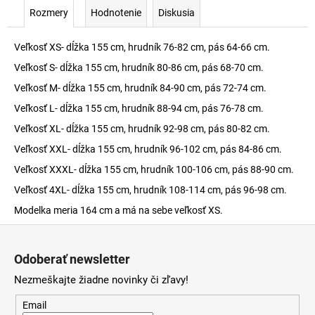
Rozmery
Hodnotenie
Diskusia
Veľkosť XS- dĺžka 155 cm, hrudník 76-82 cm, pás 64-66 cm.
Veľkosť S- dĺžka 155 cm, hrudník 80-86 cm, pás 68-70 cm.
Veľkosť M- dĺžka 155 cm, hrudník 84-90 cm, pás 72-74 cm.
Veľkosť L- dĺžka 155 cm, hrudník 88-94 cm, pás 76-78 cm.
Veľkosť XL- dĺžka 155 cm, hrudník 92-98 cm, pás 80-82 cm.
Veľkosť XXL- dĺžka 155 cm, hrudník 96-102 cm, pás 84-86 cm.
Veľkosť XXXL- dĺžka 155 cm, hrudník 100-106 cm, pás 88-90 cm.
Veľkosť 4XL- dĺžka 155 cm, hrudník 108-114 cm, pás 96-98 cm.
Modelka meria 164 cm a má na sebe veľkosť XS.
Z
á
Odoberať newsletter
p
Nezmeškajte žiadne novinky či zľavy!
ä
t
Email