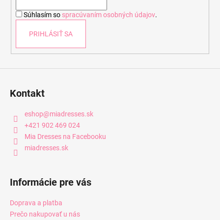
i
Súhlasím so
spracúvaním osobných údajov
.
e
PRIHLÁSIŤ SA
Kontakt
eshop
@
miadresses.sk
+421 902 469 024
Mia Dresses na Facebooku
miadresses.sk
Informácie pre vás
Doprava a platba
Prečo nakupovať u nás