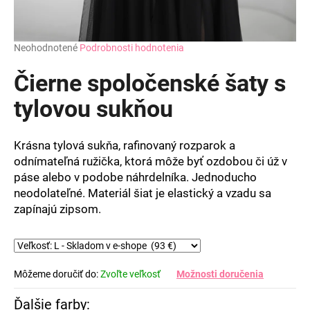
Priemerné
Neohodnotené
Podrobnosti hodnotenia
hodnotenie
produktu
Čierne spoločenské šaty s
je
0,0
tylovou sukňou
z
5
hviezdičiek.
Krásna tylová sukňa, rafinovaný rozparok a
odnímateľná ružička, ktorá môže byť ozdobou či úž v
páse alebo v podobe náhrdelníka. Jednoducho
neodolateľné. Materiál šiat je elastický a vzadu sa
zapínajú zipsom.
Môžeme doručiť do:
Zvoľte veľkosť
Možnosti doručenia