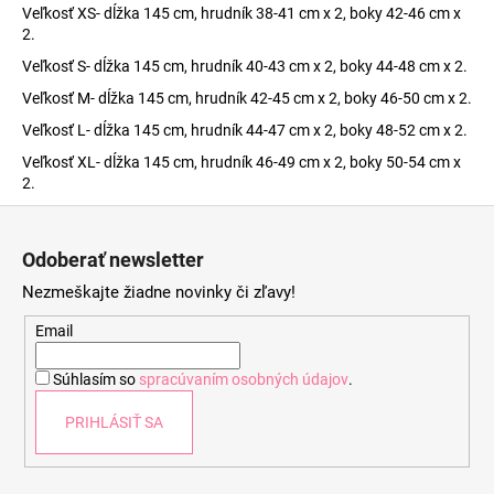
Veľkosť XS- dĺžka 145 cm, hrudník 38-41 cm x 2, boky 42-46 cm x
2.
Veľkosť S- dĺžka 145 cm, hrudník 40-43 cm x 2, boky 44-48 cm x 2.
Veľkosť M- dĺžka 145 cm, hrudník 42-45 cm x 2, boky 46-50 cm x 2.
Veľkosť L- dĺžka 145 cm, hrudník 44-47 cm x 2, boky 48-52 cm x 2.
Veľkosť XL- dĺžka 145 cm, hrudník 46-49 cm x 2, boky 50-54 cm x
2.
Z
á
Odoberať newsletter
p
Nezmeškajte žiadne novinky či zľavy!
ä
t
Email
i
Súhlasím so
spracúvaním osobných údajov
.
e
PRIHLÁSIŤ SA