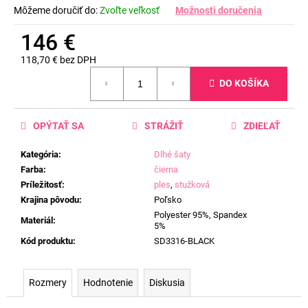
Môžeme doručiť do:
Zvoľte veľkosť
Možnosti doručenia
146 €
118,70 € bez DPH
Jednotková
DO KOŠÍKA
cena:
OPÝTAŤ SA
STRÁŽIŤ
ZDIEĽAŤ
Kategória
:
Dlhé šaty
Farba
:
čierna
Príležitosť
:
ples
,
stužková
Krajina pôvodu
:
Poľsko
Polyester 95%, Spandex
Materiál
:
5%
Kód produktu
:
SD3316-BLACK
Rozmery
Hodnotenie
Diskusia