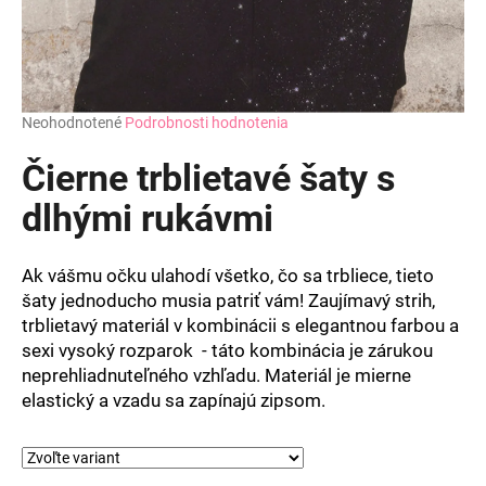
Priemerné
Neohodnotené
Podrobnosti hodnotenia
hodnotenie
produktu
Čierne trblietavé šaty s
je
0,0
dlhými rukávmi
z
5
hviezdičiek.
Ak vášmu očku ulahodí všetko, čo sa trbliece, tieto
šaty jednoducho musia patriť vám! Zaujímavý strih,
trblietavý materiál v kombinácii s elegantnou farbou a
sexi vysoký rozparok - táto kombinácia je zárukou
neprehliadnuteľného vzhľadu. Materiál je mierne
elastický a vzadu sa zapínajú zipsom.