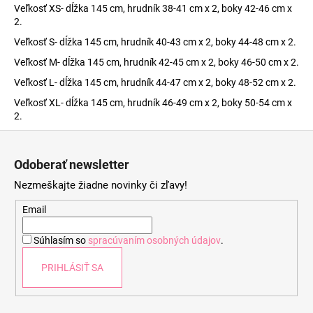
Veľkosť XS- dĺžka 145 cm, hrudník 38-41 cm x 2, boky 42-46 cm x
2.
Veľkosť S- dĺžka 145 cm, hrudník 40-43 cm x 2, boky 44-48 cm x 2.
Veľkosť M- dĺžka 145 cm, hrudník 42-45 cm x 2, boky 46-50 cm x 2.
Veľkosť L- dĺžka 145 cm, hrudník 44-47 cm x 2, boky 48-52 cm x 2.
Veľkosť XL- dĺžka 145 cm, hrudník 46-49 cm x 2, boky 50-54 cm x
2.
Z
á
Odoberať newsletter
p
Nezmeškajte žiadne novinky či zľavy!
ä
t
Email
i
Súhlasím so
spracúvaním osobných údajov
.
e
PRIHLÁSIŤ SA