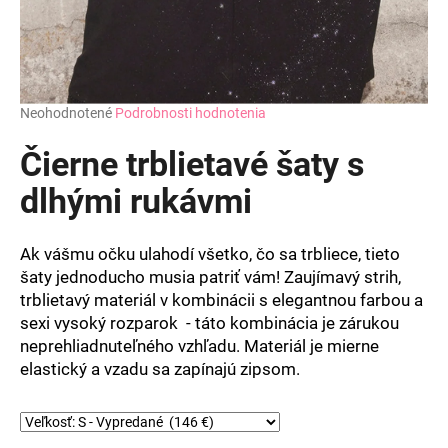
Priemerné
Neohodnotené
Podrobnosti hodnotenia
hodnotenie
produktu
Čierne trblietavé šaty s
je
0,0
dlhými rukávmi
z
5
hviezdičiek.
Ak vášmu očku ulahodí všetko, čo sa trbliece, tieto
šaty jednoducho musia patriť vám! Zaujímavý strih,
trblietavý materiál v kombinácii s elegantnou farbou a
sexi vysoký rozparok - táto kombinácia je zárukou
neprehliadnuteľného vzhľadu. Materiál je mierne
elastický a vzadu sa zapínajú zipsom.