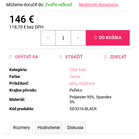
Môžeme doručiť do:
Zvoľte veľkosť
Možnosti doručenia
146 €
118,70 € bez DPH
Jednotková
DO KOŠÍKA
cena:
OPÝTAŤ SA
STRÁŽIŤ
ZDIEĽAŤ
Kategória
:
Dlhé šaty
Farba
:
čierna
Príležitosť
:
ples
,
stužková
Krajina pôvodu
:
Poľsko
Polyester 95%, Spandex
Materiál
:
5%
Kód produktu
:
SD3316-BLACK
Rozmery
Hodnotenie
Diskusia