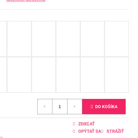
DO KOŠÍKA
ZDIEĽAŤ
OPÝTAŤ SA
STRÁŽIŤ
vá