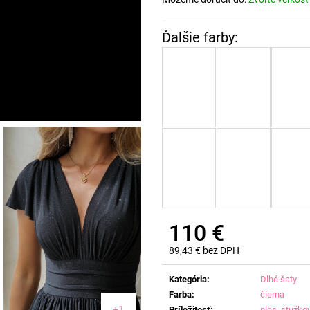
110 €
89,43 € bez DPH
Jednotková
cena:
Kategória
:
Dlhé šaty
Farba
:
čierna
+1
Príležitosť
:
ples
,
stužko