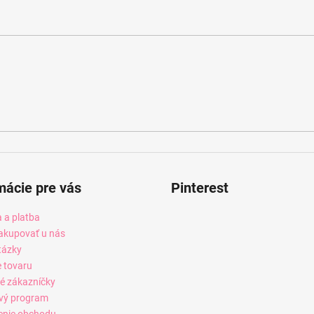
mácie pre vás
Pinterest
 a platba
akupovať u nás
tázky
e tovaru
é zákazníčky
vý program