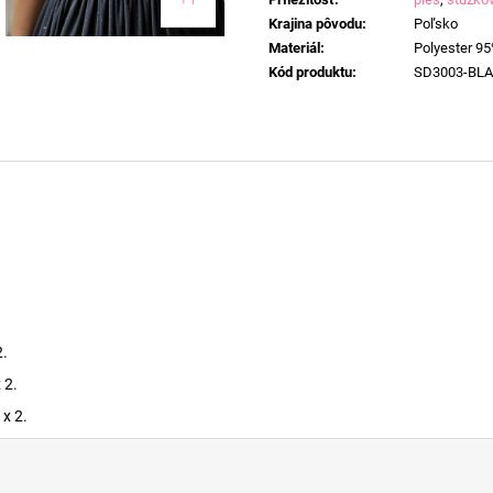
Krajina pôvodu
:
Poľsko
Materiál
:
Polyester 95
Kód produktu
:
SD3003-BL
2.
 2.
x 2.