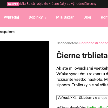
Mia Bazár: objavte krásne šaty za výhodnejšie ceny
Novinka
Výpredaj
Doplnky
Mia Bazár
Blog
Kon
Čo potrebujete nájsť?
s rozparkom
Priemerné
Neohodnotené
Podrobnosti hodno
HĽADAŤ
hodnotenie
produktu
Čierne trbliet
je
0,0
Odporúčame
z
Ak ste milovníčkami všetkého
5
Vďaka vysokému rozparku do
hviezdičiek.
rozžiarite všetko naokolo. Ma
zipsom. Trblietky nie sú vši
Môžeme doručiť do:
Zvoľte veľkosť