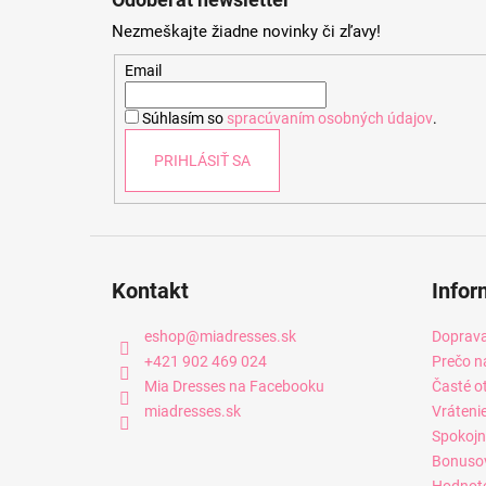
p
Nezmeškajte žiadne novinky či zľavy!
ä
t
Email
i
Súhlasím so
spracúvaním osobných údajov
.
e
PRIHLÁSIŤ SA
Kontakt
Infor
eshop
@
miadresses.sk
Doprava
+421 902 469 024
Prečo n
Mia Dresses na Facebooku
Časté o
miadresses.sk
Vráteni
Spokojn
Bonuso