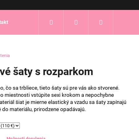
Hľadať
Prihlásenie
Nákupný
takt
košík
tenia
avé šaty s rozparkom
, čo sa trbliece, tieto šaty sú pre vás ako stvorené.
 miestnosti vstúpite sexi krokom a nepochybne
teriál šiat je mierne elastický a vzadu sa šaty zapínajú
té do materiálu, prirodzene opadávajú.
Možnosti doručenia