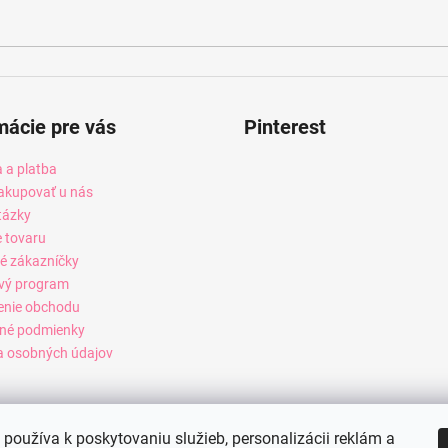
mácie pre vás
Pinterest
 a platba
akupovať u nás
tázky
e tovaru
é zákazníčky
vý program
enie obchodu
né podmienky
 osobných údajov
používa k poskytovaniu služieb, personalizácii reklám a