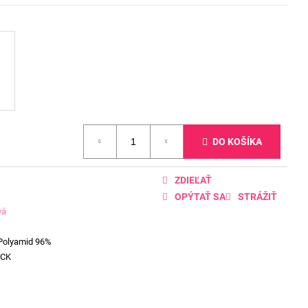
DO KOŠÍKA
ZDIEĽAŤ
OPÝTAŤ SA
STRÁŽIŤ
vá
 Polyamid 96%
ACK