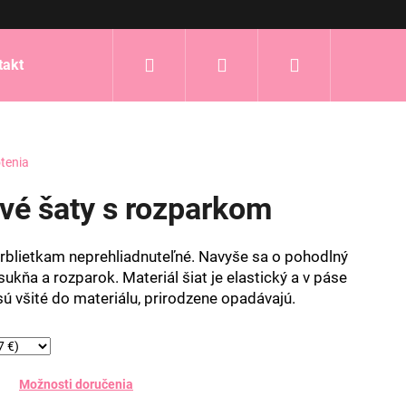
Hľadať
Prihlásenie
Nákupný
takt
košík
tenia
avé šaty s rozparkom
rblietkam neprehliadnuteľné. Navyše sa o pohodlný
sukňa a rozparok. Materiál šiat je elastický a v páse
sú všité do materiálu, prirodzene opadávajú.
Možnosti doručenia