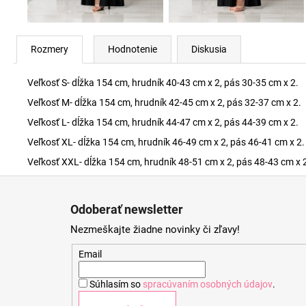
Rozmery
Hodnotenie
Diskusia
Veľkosť S- dĺžka 154 cm, hrudník 40-43 cm x 2, pás 30-35 cm x 2.
Veľkosť M- dĺžka 154 cm, hrudník 42-45 cm x 2, pás 32-37 cm x 2.
Veľkosť L- dĺžka 154 cm, hrudník 44-47 cm x 2, pás 44-39 cm x 2.
Veľkosť XL- dĺžka 154 cm, hrudník 46-49 cm x 2, pás 46-41 cm x 2.
Veľkosť XXL- dĺžka 154 cm, hrudník 48-51 cm x 2, pás 48-43 cm x 
Z
á
Odoberať newsletter
p
Nezmeškajte žiadne novinky či zľavy!
ä
t
Email
i
Súhlasím so
spracúvaním osobných údajov
.
e