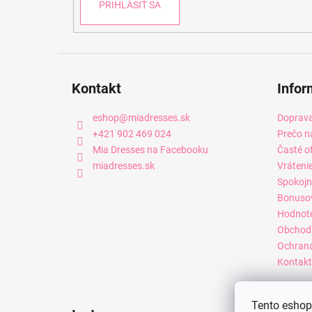
PRIHLÁSIŤ SA
Kontakt
Infor
eshop
@
miadresses.sk
Doprava
+421 902 469 024
Prečo n
Mia Dresses na Facebooku
Časté o
miadresses.sk
Vráteni
Spokojn
Bonuso
Hodnot
Obchod
Ochrana
Kontakt
Tento eshop 