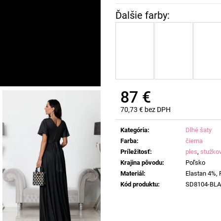
87 €
70,73 € bez DPH
Jednotková
cena:
Kategória
:
Dlhé šaty
Farba
:
čierna
Príležitosť
:
ples
,
stužko
Krajina pôvodu
:
Poľsko
Materiál
:
Elastan 4%,
Kód produktu
:
SD8104-BL