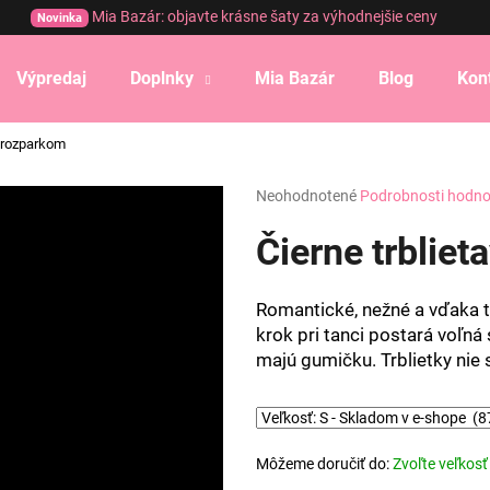
Mia Bazár: objavte krásne šaty za výhodnejšie ceny
Novinka
Výpredaj
Doplnky
Mia Bazár
Blog
Kon
Čo potrebujete nájsť?
s rozparkom
Priemerné
Neohodnotené
Podrobnosti hodno
HĽADAŤ
hodnotenie
produktu
Čierne trbliet
je
0,0
Odporúčame
z
Romantické, nežné a vďaka t
5
krok pri tanci postará voľná 
hviezdičiek.
majú gumičku. Trblietky nie 
Môžeme doručiť do:
Zvoľte veľkosť