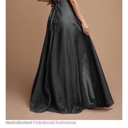
č
a
m
e
Priemerné
Neohodnotené
Podrobnosti hodnotenia
hodnotenie