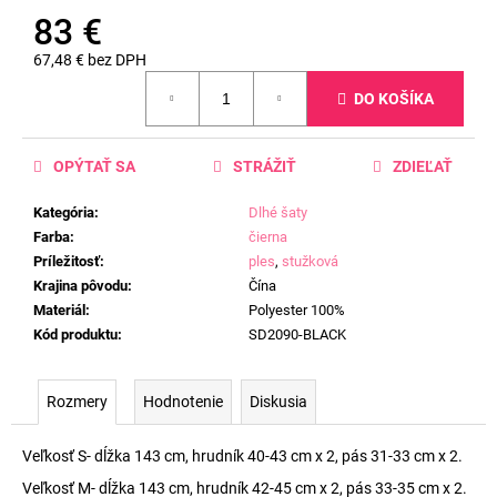
83 €
67,48 € bez DPH
Jednotková
DO KOŠÍKA
cena:
OPÝTAŤ SA
STRÁŽIŤ
ZDIEĽAŤ
Kategória
:
Dlhé šaty
Farba
:
čierna
Príležitosť
:
ples
,
stužková
Krajina pôvodu
:
Čína
Materiál
:
Polyester 100%
Kód produktu
:
SD2090-BLACK
Rozmery
Hodnotenie
Diskusia
Veľkosť S- dĺžka 143 cm, hrudník 40-43 cm x 2, pás 31-33 cm x 2.
Veľkosť M- dĺžka 143 cm, hrudník 42-45 cm x 2, pás 33-35 cm x 2.