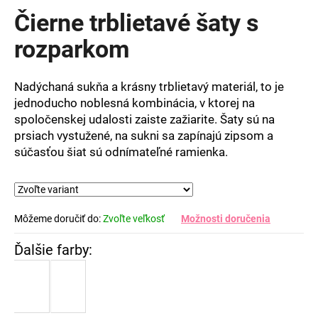
produktu
Čierne trblietavé šaty s
je
0,0
rozparkom
z
5
hviezdičiek.
Nadýchaná sukňa a krásny trblietavý materiál, to je
jednoducho noblesná kombinácia, v ktorej na
spoločenskej udalosti zaiste zažiarite. Šaty sú na
prsiach vystužené, na sukni sa zapínajú zipsom a
súčasťou šiat sú odnímateľné ramienka.
Môžeme doručiť do:
Zvoľte veľkosť
Možnosti doručenia