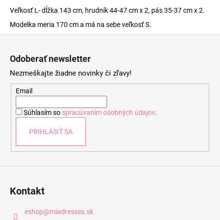
Veľkosť L- dĺžka 143 cm, hrudník 44-47 cm x 2, pás 35-37 cm x 2.
Modelka meria 170 cm a má na sebe veľkosť S.
Z
á
Odoberať newsletter
p
Nezmeškajte žiadne novinky či zľavy!
ä
t
Email
i
Súhlasím so
spracúvaním osobných údajov
.
e
PRIHLÁSIŤ SA
Kontakt
eshop
@
miadresses.sk