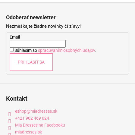
Z
á
Odoberať newsletter
p
Nezmeškajte žiadne novinky či zľavy!
ä
t
Email
i
Súhlasím so
spracúvaním osobných údajov
.
e
PRIHLÁSIŤ SA
Kontakt
eshop
@
miadresses.sk
+421 902 469 024
Mia Dresses na Facebooku
miadresses.sk