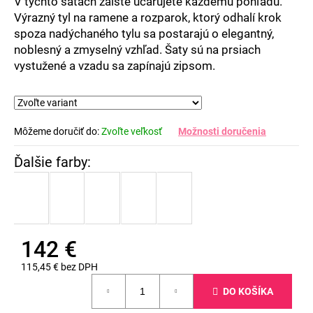
V týchto šatách zaiste učarujete každému pohľadu.
Výrazný tyl na ramene a rozparok, ktorý odhalí krok
spoza nadýchaného tylu sa postarajú o elegantný,
noblesný a zmyselný vzhľad. Šaty sú na prsiach
vystužené a vzadu sa zapínajú zipsom.
Môžeme doručiť do:
Zvoľte veľkosť
Možnosti doručenia
142 €
115,45 € bez DPH
Jednotková
DO KOŠÍKA
cena: