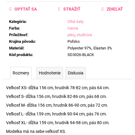
OPÝTAŤ SA
STRÁŽIŤ
ZDIEĽAŤ
Kategória
:
Dlhé šaty
Farba
:
čierna
Príležitosť
:
ples
,
stužková
Krajina pôvodu
:
Poľsko
Materiál
:
Polyester 97%, Elastan 3%
Kód produktu
:
SD3026-BLACK
Rozmery
Hodnotenie
Diskusia
Veľkosť XS- dĺžka 156 cm, hrudník 78-82 cm, pás 64 cm.
Veľkosť S- dĺžka 156 cm, hrudník 82-86 cm, pás 68 cm.
Veľkosť M- dĺžka 156 cm, hrudník 86-90 cm, pás 72 cm.
Veľkosť L- dĺžka 159 cm, hrudník 90-94 cm, pás 76 cm.
Veľkosť XL- dĺžka 159 cm, hrudník 94-98 cm, pás 80 cm.
Modelka má na sebe veľkosť XS.