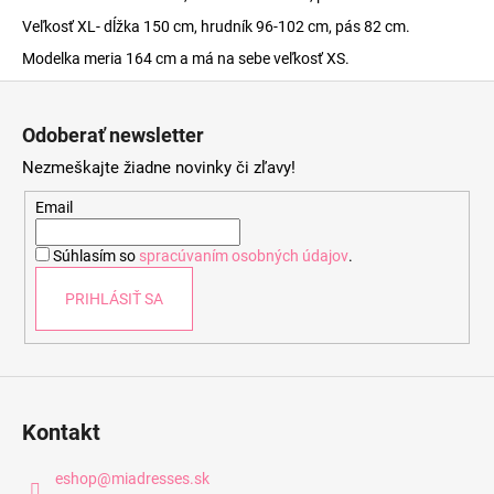
Veľkosť XL- dĺžka 150 cm, hrudník 96-102 cm, pás 82 cm.
Modelka meria 164 cm a má na sebe veľkosť XS.
Z
á
Odoberať newsletter
p
Nezmeškajte žiadne novinky či zľavy!
ä
t
Email
i
Súhlasím so
spracúvaním osobných údajov
.
e
PRIHLÁSIŤ SA
Kontakt
eshop
@
miadresses.sk