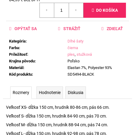
Jednotková
DO KOŠÍKA
cena:
OPÝTAŤ SA
STRÁŽIŤ
ZDIEĽAŤ
Kategória
:
Dlhé šaty
Farba
:
čierna
Príležitosť
:
ples
,
stužková
Krajina pôvodu
:
Poľsko
Materiál
:
Elastan 7%, Polyester 93%
Kód produktu
:
SD5494-BLACK
Rozmery
Hodnotenie
Diskusia
Veľkosť XS- dĺžka 150 cm, hrudník 80-86 cm, pás 66 cm.
Veľkosť S- dĺžka 150 cm, hrudník 84-90 cm, pás 70 cm.
Veľkosť M- dĺžka 150 cm, hrudník 88-94 cm, pás 74 cm.
Veľkosť L- dĺžka 150 cm, hrudník 92-98 cm, pás 78 cm.