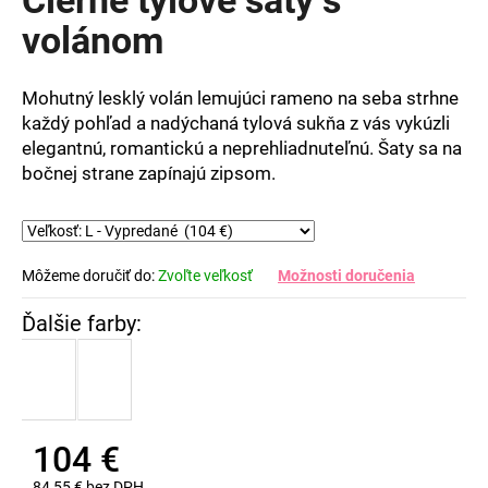
je
0,0
volánom
z
5
hviezdičiek.
Mohutný lesklý volán lemujúci rameno na seba strhne
každý pohľad a nadýchaná tylová sukňa z vás vykúzli
elegantnú, romantickú a neprehliadnuteľnú. Šaty sa na
bočnej strane zapínajú zipsom.
Môžeme doručiť do:
Zvoľte veľkosť
Možnosti doručenia
104 €
84,55 € bez DPH