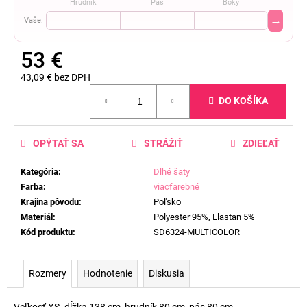
Hrudník
Pás
Boky
→
Vaše:
53 €
43,09 € bez DPH
Jednotková
DO KOŠÍKA
cena:
OPÝTAŤ SA
STRÁŽIŤ
ZDIEĽAŤ
Kategória
:
Dlhé šaty
Farba
:
viacfarebné
Krajina pôvodu
:
Poľsko
Materiál
:
Polyester 95%, Elastan 5%
Kód produktu
:
SD6324-MULTICOLOR
Rozmery
Hodnotenie
Diskusia
Veľkosť XS- dĺžka 138 cm, hrudník 80 cm, pás 80 cm.