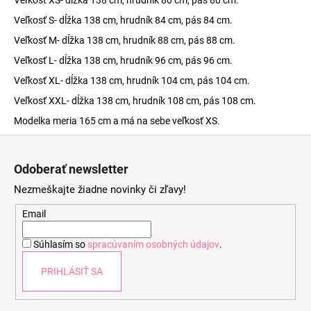
Veľkosť S- dĺžka 138 cm, hrudník 84 cm, pás 84 cm.
Veľkosť M- dĺžka 138 cm, hrudník 88 cm, pás 88 cm.
Veľkosť L- dĺžka 138 cm, hrudník 96 cm, pás 96 cm.
Veľkosť XL- dĺžka 138 cm, hrudník 104 cm, pás 104 cm.
Veľkosť XXL- dĺžka 138 cm, hrudník 108 cm, pás 108 cm.
Modelka meria 165 cm a má na sebe veľkosť XS.
Z
á
Odoberať newsletter
p
Nezmeškajte žiadne novinky či zľavy!
ä
t
Email
i
Súhlasím so
spracúvaním osobných údajov
.
e
PRIHLÁSIŤ SA