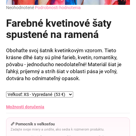
Priemerné
Neohodnotené
Podrobnosti hodnotenia
hodnotenie
produktu
Farebné kvetinové šaty
je
0,0
spustené na ramená
z
5
hviezdičiek.
Obohaťte svoj šatník kvetinkovým vzorom. Tieto
krásne dlhé šaty sú plné farieb, kvetín, romantiky,
pôvabu - jednoducho neodolateľné! Materiál šiat je
ľahký, príjemný a strih šiat v oblasti pása je voľný,
dotvára ho odnímateľný opasok.
Možnosti doručenia
📏 Pomocník s veľkosťou
Zadajte svoje miery a uvidíte, ako sedia k rozmerom produktu.