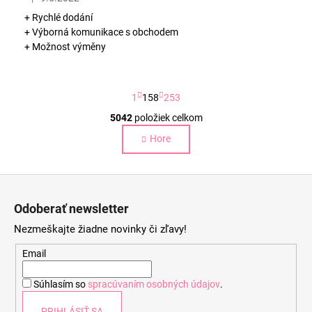
Hodnotenie obchodu je 5 z 5 hviezdičiek.
+ Rychlé dodání
+ Výborná komunikace s obchodem
+ Možnost výměny
S
1
158
253
t
r
5042
položiek celkom
O
á
v
Hore
n
l
k
o
á
Z
v
d
a
á
a
Odoberať newsletter
n
c
p
i
Nezmeškajte žiadne novinky či zľavy!
i
ä
e
e
t
Email
p
i
r
Súhlasím so
spracúvaním osobných údajov
.
e
v
k
PRIHLÁSIŤ SA