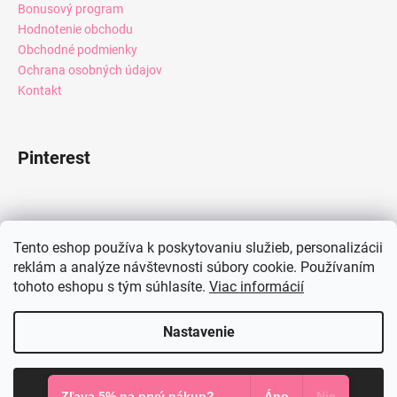
Bonusový program
Hodnotenie obchodu
Obchodné podmienky
Ochrana osobných údajov
Kontakt
Pinterest
Facebook
Tento eshop používa k poskytovaniu služieb, personalizácii
reklám a analýze návštevnosti súbory cookie. Používaním
tohoto eshopu s tým súhlasíte.
Viac informácií
Instagram
Nastavenie
Vytvoril Shoptet
Súhlasím
Copyright 2026
Mia Dresses
. Všetky práva vyhradené.
Zľava 5% na prvý nákup?
Áno
Nie