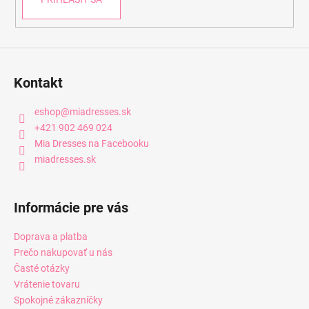
y
v
ý
p
i
Kontakt
s
u
eshop
@
miadresses.sk
+421 902 469 024
Mia Dresses na Facebooku
miadresses.sk
Informácie pre vás
Doprava a platba
Prečo nakupovať u nás
Časté otázky
Vrátenie tovaru
Spokojné zákazníčky