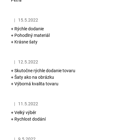
Petra
|
15.5.2022
Hodnotenie obchodu je 5 z 5 hviezdičiek.
+ Rýchle dodanie
+ Pohodlný materiál
+ Krásne šaty
|
12.5.2022
Hodnotenie obchodu je 5 z 5 hviezdičiek.
+ Skutočne rýchle dodanie tovaru
+ Šaty ako na obrázku
+ Výborná kvalita tovaru
|
11.5.2022
Hodnotenie obchodu je 5 z 5 hviezdičiek.
+ Velký výběr
+ Rychlost dodání
|
9.5.2022