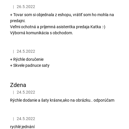
č
a
|
26.5.2022
Hodnotenie obchodu je 4 z 5 hviezdičiek.
m
+ Tovar som si objednala z eshopu, vrátiť som ho mohla na
e
predajni.
Veľmi ochotná a príjemná asistentka predaja Katka :-)
Výborná komunikácia s obchodom.
|
24.5.2022
Hodnotenie obchodu je 5 z 5 hviezdičiek.
+ Rýchle doručenie
+ Skvele padnuce saty
Zdena
|
24.5.2022
Hodnotenie obchodu je 5 z 5 hviezdičiek.
Rýchle dodanie a šaty krásne,ako na obrázku.. odporúčam
|
24.5.2022
Hodnotenie obchodu je 5 z 5 hviezdičiek.
rychlé jednání