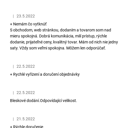
|
23.5.2022
Hodnotenie obchodu je 5 z 5 hviezdičiek.
+ Nemám čo vytknúť
S obchodom, web stránkou, dodaním a tovarom som nad
mieru spokojná. Dobrá komunikácia, milí prístup, rýchle
dodanie, prijateľné ceny, kvalitný tovar. Mám od nich nie jedny
saty. Vždy som veľmi spokojna. Môžem len odporúčať.
|
22.5.2022
Hodnotenie obchodu je 5 z 5 hviezdičiek.
+ Rychlé vyřízení a doručení objednávky
|
22.5.2022
Hodnotenie obchodu je 5 z 5 hviezdičiek.
Bleskové dodání.Odpovídající velikost.
|
21.5.2022
Hodnotenie obchodu je 5 z 5 hviezdičiek.
+ Rýchle doručenie