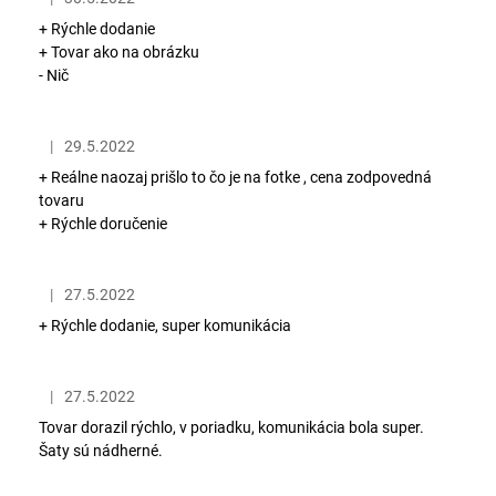
Hodnotenie obchodu je 5 z 5 hviezdičiek.
i
á
+ Rýchle dodanie
s
j
+ Tovar ako na obrázku
h
- Nič
s
o
ť
d
?
|
29.5.2022
Hodnotenie obchodu je 5 z 5 hviezdičiek.
n
+ Reálne naozaj prišlo to čo je na fotke , cena zodpovedná
o
tovaru
t
+ Rýchle doručenie
e
HĽADAŤ
n
|
27.5.2022
í
Hodnotenie obchodu je 5 z 5 hviezdičiek.
+ Rýchle dodanie, super komunikácia
O
d
|
27.5.2022
p
Hodnotenie obchodu je 5 z 5 hviezdičiek.
o
Tovar dorazil rýchlo, v poriadku, komunikácia bola super.
r
Šaty sú nádherné.
ú