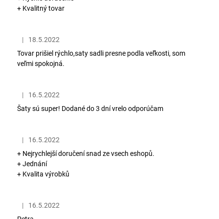
+ Kvalitný tovar
|
18.5.2022
Hodnotenie obchodu je 5 z 5 hviezdičiek.
Tovar prišiel rýchlo,saty sadli presne podla veľkosti, som
veľmi spokojná.
|
16.5.2022
Hodnotenie obchodu je 5 z 5 hviezdičiek.
Šaty sú super! Dodané do 3 dní vrelo odporúčam
|
16.5.2022
Hodnotenie obchodu je 5 z 5 hviezdičiek.
+ Nejrychlejší doručení snad ze vsech eshopů.
+ Jednání
+ Kvalita výrobků
|
16.5.2022
Hodnotenie obchodu je 5 z 5 hviezdičiek.