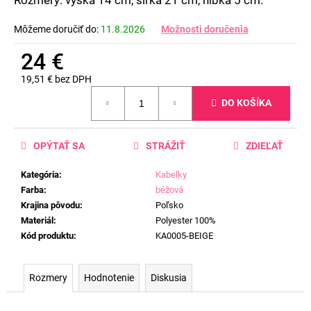
č
a
Môžeme doručiť do:
11.8.2026
Možnosti doručenia
m
e
24 €
19,51 € bez DPH
Jednotková
DO KOŠÍKA
cena:
OPÝTAŤ SA
STRÁŽIŤ
ZDIEĽAŤ
Kategória
:
Kabelky
Farba
:
béžová
Krajina pôvodu
:
Poľsko
Materiál
:
Polyester 100%
Kód produktu
:
KA0005-BEIGE
Rozmery
Hodnotenie
Diskusia