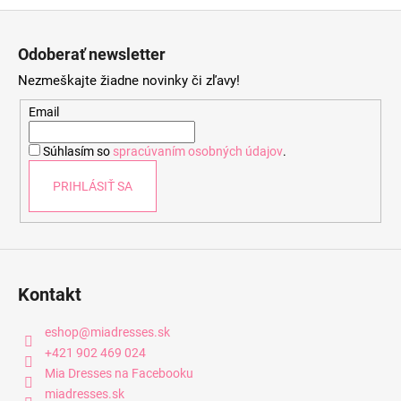
Z
á
Odoberať newsletter
p
Nezmeškajte žiadne novinky či zľavy!
ä
t
Email
i
Súhlasím so
spracúvaním osobných údajov
.
e
PRIHLÁSIŤ SA
Kontakt
eshop
@
miadresses.sk
+421 902 469 024
Mia Dresses na Facebooku
miadresses.sk