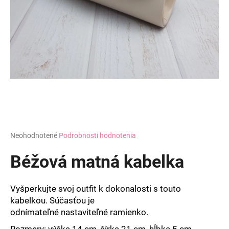
á
j
s
ť
?
HĽADAŤ
Priemerné
Neohodnotené
Podrobnosti hodnotenia
hodnotenie
produktu
Béžová matná kabelka
O
je
d
0,0
z
p
Vyšperkujte svoj outfit k dokonalosti s touto
5
o
kabelkou. Súčasťou je
hviezdičiek.
r
odnímateľné nastaviteľné
ramienko.
ú
Rozmery: v
ýška 14 cm,
šírka 21 cm, hĺbka 5 cm.