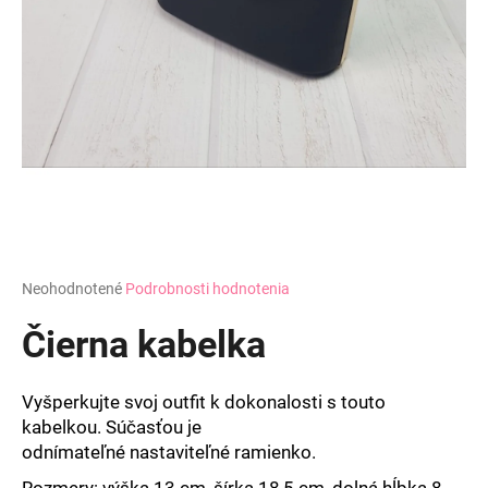
á
j
s
ť
?
HĽADAŤ
Priemerné
Neohodnotené
Podrobnosti hodnotenia
hodnotenie
produktu
Čierna kabelka
O
je
d
0,0
z
p
Vyšperkujte svoj outfit k dokonalosti s touto
5
o
kabelkou. Súčasťou je
hviezdičiek.
r
odnímateľné nastaviteľné
ramienko.
ú
Rozmery: v
ýška 13 cm,
šírka 18,5 cm, dolná hĺbka 8