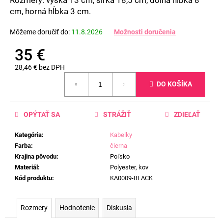
č
cm, horná hĺbka 3 cm.
a
m
Môžeme doručiť do:
11.8.2026
Možnosti doručenia
e
35 €
28,46 € bez DPH
Jednotková
DO KOŠÍKA
cena:
OPÝTAŤ SA
STRÁŽIŤ
ZDIEĽAŤ
Kategória
:
Kabelky
Farba
:
čierna
Krajina pôvodu
:
Poľsko
Materiál
:
Polyester, kov
Kód produktu
:
KA0009-BLACK
Rozmery
Hodnotenie
Diskusia