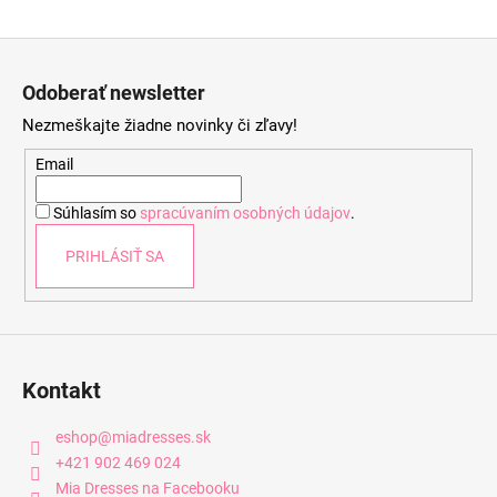
Z
á
Odoberať newsletter
p
Nezmeškajte žiadne novinky či zľavy!
ä
t
Email
i
Súhlasím so
spracúvaním osobných údajov
.
e
PRIHLÁSIŤ SA
Kontakt
eshop
@
miadresses.sk
+421 902 469 024
Mia Dresses na Facebooku