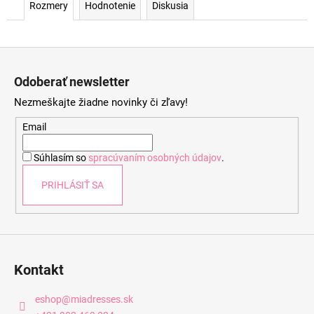
Rozmery
Hodnotenie
Diskusia
Z
á
Odoberať newsletter
p
Nezmeškajte žiadne novinky či zľavy!
ä
t
Email
i
Súhlasím so
spracúvaním osobných údajov
.
e
PRIHLÁSIŤ SA
Kontakt
eshop
@
miadresses.sk