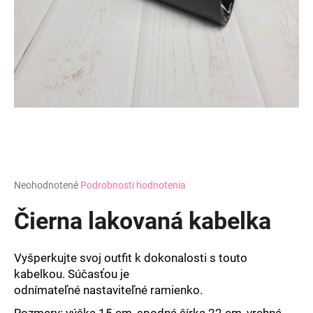
á
j
s
ť
?
HĽADAŤ
Priemerné
Neohodnotené
Podrobnosti hodnotenia
hodnotenie
produktu
Čierna lakovaná kabelka
O
je
d
0,0
z
p
Vyšperkujte svoj outfit k dokonalosti s touto
5
o
kabelkou. Súčasťou je
hviezdičiek.
r
odnímateľné nastaviteľné
ramienko.
ú
Rozmery: v
ýška 15 cm, s
podná šírka 22 cm, vrchná