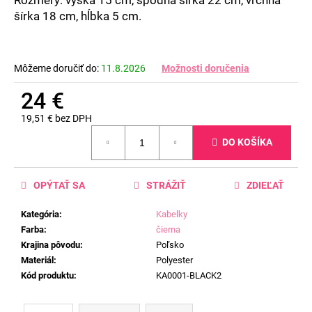
č
šírka 18 cm, hĺbka 5 cm.
a
m
e
Môžeme doručiť do:
11.8.2026
Možnosti doručenia
24 €
19,51 € bez DPH
Jednotková
DO KOŠÍKA
cena:
OPÝTAŤ SA
STRÁŽIŤ
ZDIEĽAŤ
Kategória
:
Kabelky
Farba
:
čierna
Krajina pôvodu
:
Poľsko
Materiál
:
Polyester
Kód produktu
:
KA0001-BLACK2