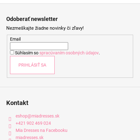
Z
á
Odoberať newsletter
p
Nezmeškajte žiadne novinky či zľavy!
ä
t
Email
i
Súhlasím so
spracúvaním osobných údajov
.
e
PRIHLÁSIŤ SA
Kontakt
eshop
@
miadresses.sk
+421 902 469 024
Mia Dresses na Facebooku
miadresses.sk