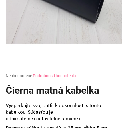
á
j
s
ť
?
HĽADAŤ
Priemerné
Neohodnotené
Podrobnosti hodnotenia
hodnotenie
produktu
Čierna matná kabelka
O
je
d
0,0
z
p
Vyšperkujte svoj outfit k dokonalosti s touto
5
o
kabelkou. Súčasťou je
hviezdičiek.
r
odnímateľné nastaviteľné
ramienko.
ú
Rozmery: v
ýška 14 cm,
šírka 25 cm, hĺbka 5 cm.