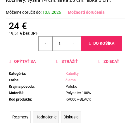
č
a
Môžeme doručiť do:
10.8.2026
Možnosti doručenia
m
e
24 €
19,51 € bez DPH
Jednotková
DO KOŠÍKA
cena:
OPÝTAŤ SA
STRÁŽIŤ
ZDIEĽAŤ
Kategória
:
Kabelky
Farba
:
čierna
Krajina pôvodu
:
Poľsko
Materiál
:
Polyester 100%
Kód produktu
:
KA0007-BLACK
Rozmery
Hodnotenie
Diskusia