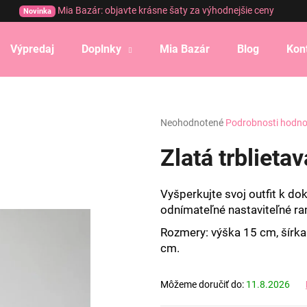
Mia Bazár: objavte krásne šaty za výhodnejšie ceny
Novinka
Výpredaj
Doplnky
Mia Bazár
Blog
Kon
Čo potrebujete nájsť?
Priemerné
Neohodnotené
Podrobnosti hodno
HĽADAŤ
hodnotenie
produktu
Zlatá trblieta
je
0,0
Odporúčame
z
Vyšperkujte svoj outfit k do
5
odnímateľné nastaviteľné
ra
hviezdičiek.
Rozmery: v
ýška 15 cm,
šírka
cm.
Môžeme doručiť do:
11.8.2026