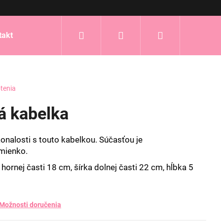
Hľadať
Prihlásenie
Nákupný
takt
košík
tenia
vá kabelka
konalosti s touto kabelkou. Súčasťou je
mienko.
 hornej časti 18 cm, šírka dolnej časti 22 cm, hĺbka 5
Možnosti doručenia