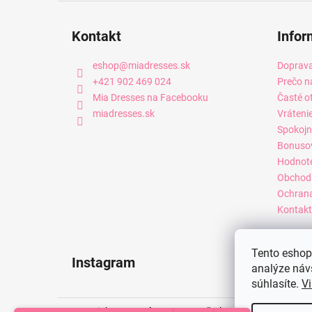
Kontakt
Infor
eshop
@
miadresses.sk
Doprava
+421 902 469 024
Prečo n
Mia Dresses na Facebooku
Časté o
miadresses.sk
Vráteni
Spokojn
Bonuso
Hodnot
Obchod
Ochrana
Kontakt
Tento eshop 
Instagram
analýze náv
súhlasíte.
Vi
Copyright 2026
Mia Dresses
. Všetky práva vyhradené.