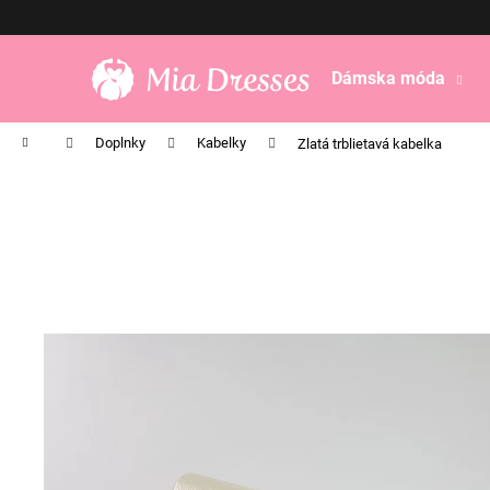
K
Prejsť
na
o
obsah
Späť
Späť
š
Dámska móda
do
do
í
obchodu
obchodu
k
Domov
Doplnky
Kabelky
Zlatá trblietavá kabelka