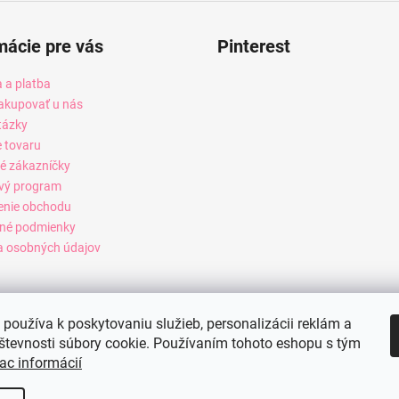
mácie pre vás
Pinterest
 a platba
akupovať u nás
tázky
e tovaru
é zákazníčky
vý program
enie obchodu
né podmienky
 osobných údajov
používa k poskytovaniu služieb, personalizácii reklám a
števnosti súbory cookie. Používaním tohoto eshopu s tým
ac informácií