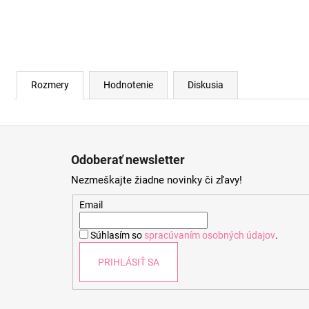
Rozmery
Hodnotenie
Diskusia
Z
á
Odoberať newsletter
p
Nezmeškajte žiadne novinky či zľavy!
ä
t
Email
i
Súhlasím so
spracúvaním osobných údajov
.
e
PRIHLÁSIŤ SA