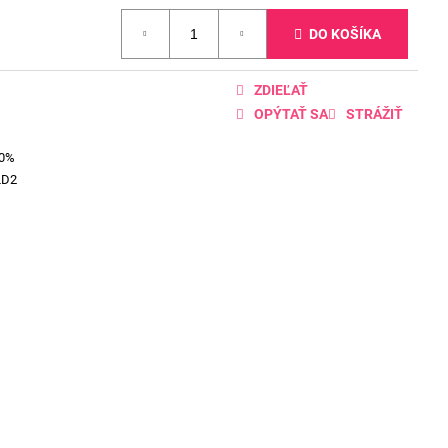
DO KOŠÍKA
ZDIEĽAŤ
OPÝTAŤ SA
STRÁŽIŤ
00%
LD2