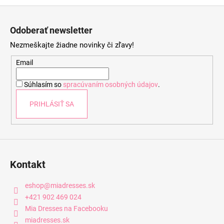
Z
á
Odoberať newsletter
p
Nezmeškajte žiadne novinky či zľavy!
ä
t
Email
i
Súhlasím so
spracúvaním osobných údajov
.
e
PRIHLÁSIŤ SA
Kontakt
eshop
@
miadresses.sk
+421 902 469 024
Mia Dresses na Facebooku
miadresses.sk