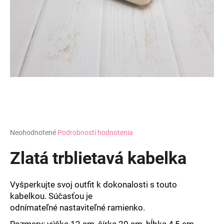
á
j
s
ť
?
HĽADAŤ
Priemerné
Neohodnotené
Podrobnosti hodnotenia
hodnotenie
produktu
Zlatá trblietavá kabelka
O
je
d
0,0
z
p
Vyšperkujte svoj outfit k dokonalosti s touto
5
o
kabelkou. Súčasťou je
hviezdičiek.
r
odnímateľné nastaviteľné
ramienko.
ú
Rozmery: v
ýška 12 cm,
šírka 20 cm, hĺbka 4,5 cm.