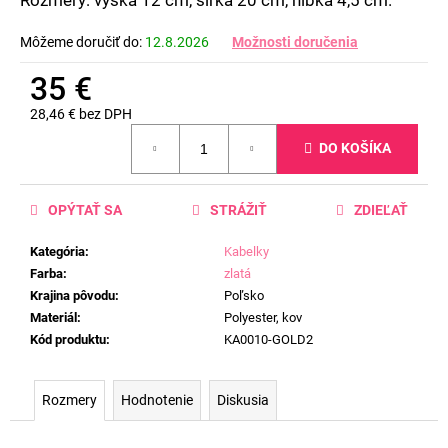
č
a
Môžeme doručiť do:
12.8.2026
Možnosti doručenia
m
e
35 €
28,46 € bez DPH
Jednotková
DO KOŠÍKA
cena:
OPÝTAŤ SA
STRÁŽIŤ
ZDIEĽAŤ
Kategória
:
Kabelky
Farba
:
zlatá
Krajina pôvodu
:
Poľsko
Materiál
:
Polyester, kov
Kód produktu
:
KA0010-GOLD2
Rozmery
Hodnotenie
Diskusia