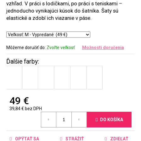
vzhľad. V práci s lodičkami, po práci s teniskami –
jednoducho vynikajúci kúsok do šatníka. Šaty sú
elastické a zdobí ich viazanie v páse.
Môžeme doručiť do:
Zvoľte veľkosť
Možnosti doručenia
49 €
39,84 € bez DPH
Jednotková
DO KOŠÍKA
cena:
OPÝTAŤ SA
STRÁŽIŤ
ZDIEĽAŤ