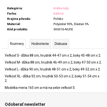
Kategória
:
Krátke šaty
Farba
:
béžová
Krajina pôvodu
:
Poľsko
Materiál
:
Polyester 95%, Elastan 5%
Kód produktu
:
SK6316-NUDE
Rozmery
Hodnotenie
Diskusia
Veľkosť S- dĺžka 88 cm, hrudník 44-47 cm x 2, boky 45-48 cm x 2.
Veľkosť M- dĺžka 88 cm, hrudník 46-49 cm x 2, boky 47-50 cm x 2.
Veľkosť L- dĺžka 90 cm, hrudník 48-51 cm x 2, boky 49-52 cm x 2.
Veľkosť XL- dĺžka 92 cm, hrudník 50-53 cm x 2, boky 51-54 cm x
2.
Modelka meria 165 cm a má na sebe veľkosť S.
Z
á
Odoberať newsletter