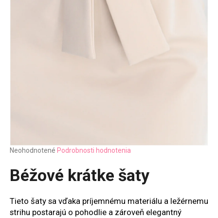
Priemerné
Neohodnotené
Podrobnosti hodnotenia
hodnotenie
produktu
Béžové krátke šaty
je
0,0
z
Tieto šaty sa vďaka príjemnému materiálu a ležérnemu
5
strihu postarajú o pohodlie a zároveň elegantný
hviezdičiek.