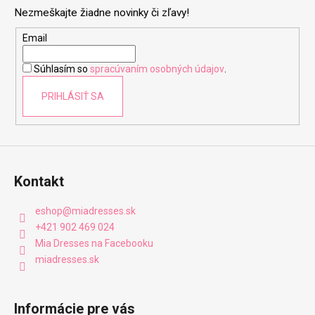
p
Nezmeškajte žiadne novinky či zľavy!
ä
t
Email
i
Súhlasím so
spracúvaním osobných údajov
.
e
PRIHLÁSIŤ SA
Kontakt
eshop
@
miadresses.sk
+421 902 469 024
Mia Dresses na Facebooku
miadresses.sk
Informácie pre vás