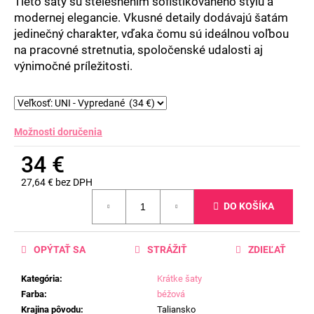
Tieto šaty sú stelesnením sofistikovaného štýlu a
modernej elegancie. Vkusné detaily dodávajú šatám
jedinečný charakter, vďaka čomu sú ideálnou voľbou
na pracovné stretnutia, spoločenské udalosti aj
výnimočné príležitosti.
Možnosti doručenia
34 €
27,64 € bez DPH
Jednotková
DO KOŠÍKA
cena:
OPÝTAŤ SA
STRÁŽIŤ
ZDIEĽAŤ
Kategória
:
Krátke šaty
Farba
:
béžová
Krajina pôvodu
:
Taliansko