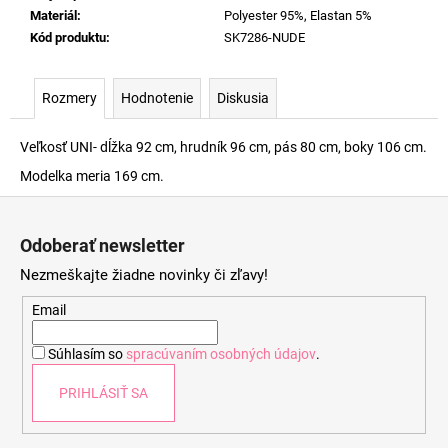
Materiál
:
Polyester 95%, Elastan 5%
Kód produktu
:
SK7286-NUDE
Rozmery
Hodnotenie
Diskusia
Veľkosť UNI- dĺžka 92 cm, hrudník 96 cm, pás 80 cm, boky 106 cm.
Modelka meria 169 cm.
Z
á
Odoberať newsletter
p
Nezmeškajte žiadne novinky či zľavy!
ä
t
Email
i
Súhlasím so
spracúvaním osobných údajov
.
e
PRIHLÁSIŤ SA