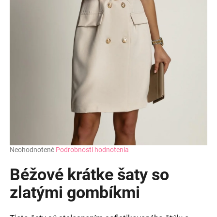
Priemerné
Neohodnotené
Podrobnosti hodnotenia
hodnotenie
produktu
Béžové krátke šaty so
je
0,0
zlatými gombíkmi
z
5
hviezdičiek.