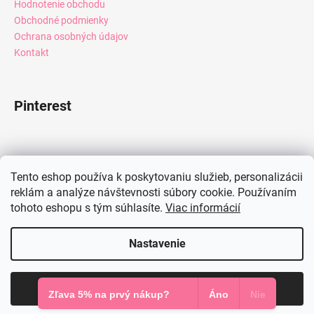
Hodnotenie obchodu
Obchodné podmienky
Ochrana osobných údajov
Kontakt
Pinterest
Facebook
Tento eshop používa k poskytovaniu služieb, personalizácii
reklám a analýze návštevnosti súbory cookie. Používaním
tohoto eshopu s tým súhlasíte.
Viac informácií
Instagram
Nastavenie
Vytvoril Shoptet
Súhlasím
Copyright 2026
Mia Dresses
. Všetky práva vyhradené.
Zľava 5% na prvý nákup?
Áno
Nie