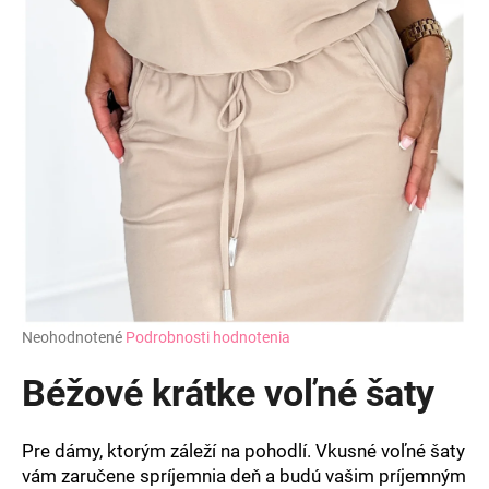
Priemerné
Neohodnotené
Podrobnosti hodnotenia
hodnotenie
produktu
Béžové krátke voľné šaty
je
0,0
z
Pre dámy, ktorým záleží na pohodlí. Vkusné voľné šaty
5
vám zaručene spríjemnia deň a budú vašim príjemným
hviezdičiek.