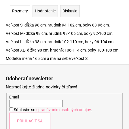
Rozmery
Hodnotenie
Diskusia
Veľkosť S- dĺžka 98 cm, hrudník 94-102 cm, boky 88-96 cm.
Veľkosť M- dĺžka 98 cm, hrudník 98-106 cm, boky 92-100 cm.
Veľkosť L- dĺžka 98 cm, hrudník 102-110 cm, boky 96-104 cm.
Veľkosť XL- dĺžka 98 cm, hrudník 106-114 cm, boky 100-108 cm.
Modelka meria 165 cm a má na sebe veľkosť S.
Z
á
Odoberať newsletter
p
Nezmeškajte žiadne novinky či zľavy!
ä
t
Email
i
Súhlasím so
spracúvaním osobných údajov
.
e
PRIHLÁSIŤ SA