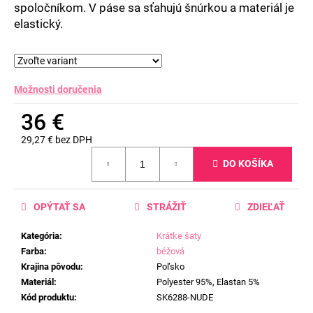
spoločníkom. V páse sa sťahujú šnúrkou a materiál je
elastický.
Možnosti doručenia
36 €
29,27 € bez DPH
Jednotková
DO KOŠÍKA
cena:
OPÝTAŤ SA
STRÁŽIŤ
ZDIEĽAŤ
Kategória
:
Krátke šaty
Farba
:
béžová
Krajina pôvodu
:
Poľsko
Materiál
:
Polyester 95%, Elastan 5%
Kód produktu
:
SK6288-NUDE