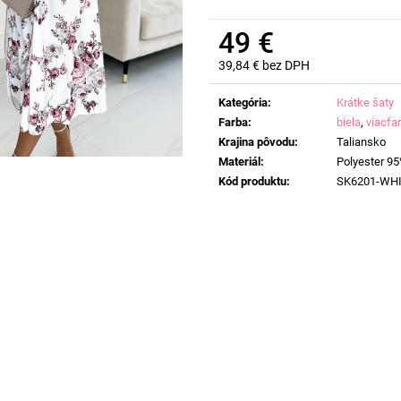
49 €
39,84 € bez DPH
Jednotková
cena:
Kategória
:
Krátke šaty
Farba
:
biela
,
viacfa
Krajina pôvodu
:
Taliansko
Materiál
:
Polyester 95
Kód produktu
:
SK6201-WH