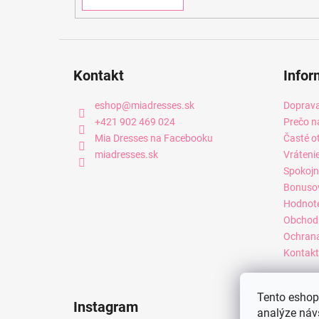
Kontakt
Infor
eshop
@
miadresses.sk
Doprava
+421 902 469 024
Prečo n
Mia Dresses na Facebooku
Časté o
miadresses.sk
Vráteni
Spokojn
Bonuso
Hodnot
Obchod
Ochrana
Kontakt
Tento eshop 
Instagram
analýze náv