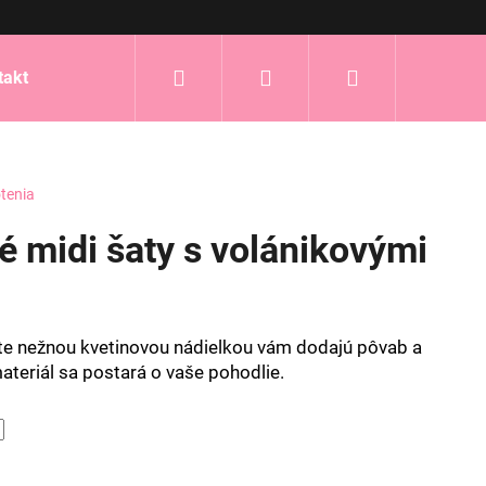
Hľadať
Prihlásenie
Nákupný
takt
košík
tenia
é midi šaty s volánikovými
ate nežnou kvetinovou nádielkou vám dodajú pôvab a
ateriál sa postará o vaše pohodlie.