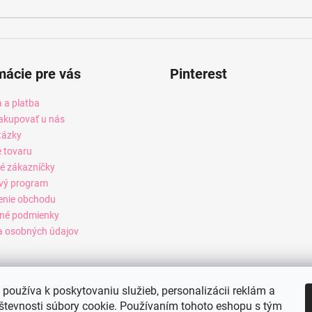
mácie pre vás
Pinterest
 a platba
akupovať u nás
tázky
e tovaru
é zákazníčky
vý program
enie obchodu
né podmienky
 osobných údajov
používa k poskytovaniu služieb, personalizácii reklám a
števnosti súbory cookie. Používaním tohoto eshopu s tým