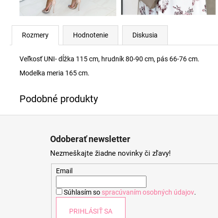
Rozmery
Hodnotenie
Diskusia
Veľkosť UNI- dĺžka 115 cm, hrudník 80-90 cm, pás 66-76 cm.
Modelka meria 165 cm.
Z
á
Odoberať newsletter
p
Nezmeškajte žiadne novinky či zľavy!
ä
t
Email
i
Súhlasím so
spracúvaním osobných údajov
.
e
PRIHLÁSIŤ SA