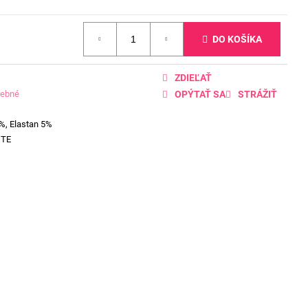
DO KOŠÍKA
ZDIEĽAŤ
rebné
OPÝTAŤ SA
STRÁŽIŤ
%, Elastan 5%
ITE