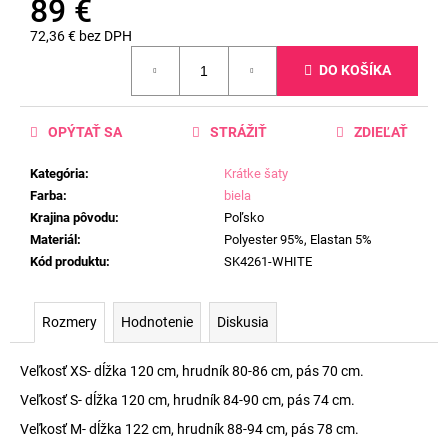
89 €
72,36 € bez DPH
Jednotková
DO KOŠÍKA
cena:
OPÝTAŤ SA
STRÁŽIŤ
ZDIEĽAŤ
Kategória
:
Krátke šaty
Farba
:
biela
Krajina pôvodu
:
Poľsko
Materiál
:
Polyester 95%, Elastan 5%
Kód produktu
:
SK4261-WHITE
Rozmery
Hodnotenie
Diskusia
Veľkosť XS- dĺžka 120 cm, hrudník 80-86 cm, pás 70 cm.
Veľkosť S- dĺžka 120 cm, hrudník 84-90 cm, pás 74 cm.
Veľkosť M- dĺžka 122 cm, hrudník 88-94 cm, pás 78 cm.