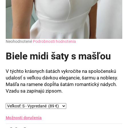
Priemerné
Neohodnotené
Podrobnosti hodnotenia
hodnotenie
produktu
Biele midi šaty s mašľou
je
0,0
z
V týchto krásnych šatách vykročíte na spoločenskú
5
udalosť s veľkou dávkou elegancie, šarmu a noblesy.
hviezdičiek.
Mašľa na ramene dopĺňa šatám romantický nádych.
Vzadu sa zapínajú zipsom.
Možnosti doručenia