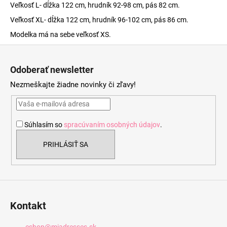
Veľkosť L- dĺžka 122 cm, hrudník 92-98 cm, pás 82 cm.
Veľkosť XL- dĺžka 122 cm, hrudník 96-102 cm, pás 86 cm.
Modelka má na sebe veľkosť XS.
Z
á
Odoberať newsletter
p
Nezmeškajte žiadne novinky či zľavy!
ä
t
i
Súhlasím so
spracúvaním osobných údajov
.
e
PRIHLÁSIŤ SA
Kontakt
eshop
@
miadresses.sk