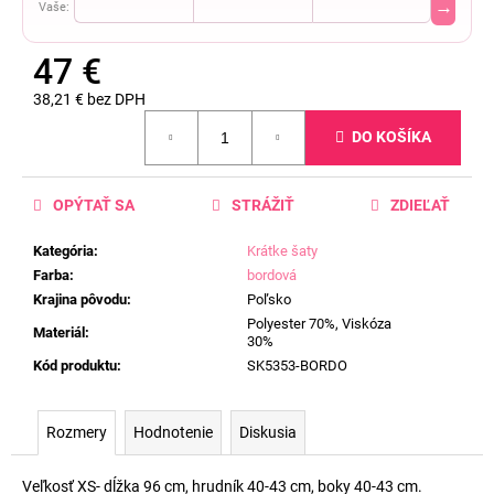
→
Vaše:
47 €
38,21 € bez DPH
Jednotková
DO KOŠÍKA
cena:
OPÝTAŤ SA
STRÁŽIŤ
ZDIEĽAŤ
Kategória
:
Krátke šaty
Farba
:
bordová
Krajina pôvodu
:
Poľsko
Polyester 70%, Viskóza
Materiál
:
30%
Kód produktu
:
SK5353-BORDO
Rozmery
Hodnotenie
Diskusia
Veľkosť XS- dĺžka 96 cm, hrudník 40-43 cm, boky 40-43 cm.