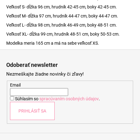
Veľkosť S- dĺžka 96 cm, hrudník 42-45 cm, boky 42-45 cm.
Veľkosť M- dĺžka 97 cm, hrudník 44-47 cm, boky 44-47 cm.
Veľkosť L- dĺžka 98 cm, hrudník 46-49 cm, boky 48-51 cm.
Veľkosť XL- dĺžka 99 cm, hrudník 48-51 cm, boky 50-53 cm.
Modelka meria 165 cm a má na sebe veľkosť XS.
Z
á
Odoberať newsletter
p
Nezmeškajte žiadne novinky či zľavy!
ä
t
Email
i
Súhlasím so
spracúvaním osobných údajov
.
e
PRIHLÁSIŤ SA