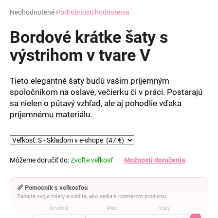
Priemerné
Neohodnotené
Podrobnosti hodnotenia
hodnotenie
produktu
Bordové krátke šaty s
je
0,0
výstrihom v tvare V
z
5
hviezdičiek.
Tieto elegantné šaty budú vašim príjemným
spoločníkom na oslave, večierku či v práci. Postarajú
sa nielen o pútavý vzhľad, ale aj pohodlie vďaka
príjemnému materiálu.
Môžeme doručiť do:
Zvoľte veľkosť
Možnosti doručenia
📏 Pomocník s veľkosťou
Zadajte svoje miery a uvidíte, ako sedia k rozmerom produktu.
Hrudník
Pás
Boky