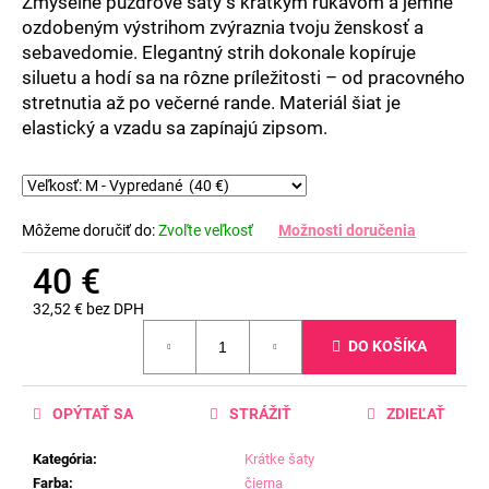
Zmyselné puzdrové šaty s krátkym rukávom a jemne
ozdobeným výstrihom zvýraznia tvoju ženskosť a
sebavedomie. Elegantný strih dokonale kopíruje
siluetu a hodí sa na rôzne príležitosti – od pracovného
stretnutia až po večerné rande. Materiál šiat je
elastický a vzadu sa zapínajú zipsom.
Môžeme doručiť do:
Zvoľte veľkosť
Možnosti doručenia
40 €
32,52 € bez DPH
Jednotková
DO KOŠÍKA
cena:
OPÝTAŤ SA
STRÁŽIŤ
ZDIEĽAŤ
Kategória
:
Krátke šaty
Farba
:
čierna