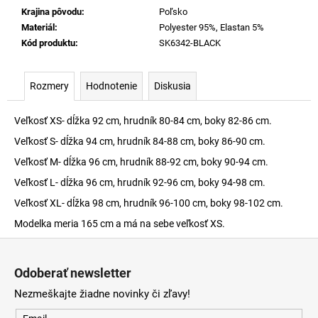
Krajina pôvodu
:
Poľsko
Materiál
:
Polyester 95%, Elastan 5%
Kód produktu
:
SK6342-BLACK
Rozmery
Hodnotenie
Diskusia
Veľkosť XS- dĺžka 92 cm, hrudník 80-84 cm, boky 82-86 cm.
Veľkosť S- dĺžka 94 cm, hrudník 84-88 cm, boky 86-90 cm.
Veľkosť M- dĺžka 96 cm, hrudník 88-92 cm, boky 90-94 cm.
Veľkosť L- dĺžka 96 cm, hrudník 92-96 cm, boky 94-98 cm.
Veľkosť XL- dĺžka 98 cm, hrudník 96-100 cm, boky 98-102 cm.
Modelka meria 165 cm a má na sebe veľkosť XS.
Z
á
Odoberať newsletter
p
Nezmeškajte žiadne novinky či zľavy!
ä