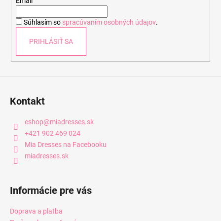
t
Email
i
Súhlasím so
spracúvaním osobných údajov
.
e
PRIHLÁSIŤ SA
Kontakt
eshop
@
miadresses.sk
+421 902 469 024
Mia Dresses na Facebooku
miadresses.sk
Informácie pre vás
Doprava a platba