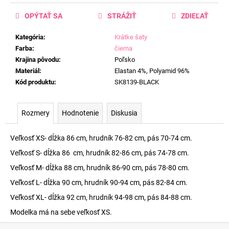
OPÝTAŤ SA
STRÁŽIŤ
ZDIEĽAŤ
Kategória
:
Krátke šaty
Farba
:
čierna
Krajina pôvodu
:
Poľsko
Materiál
:
Elastan 4%, Polyamid 96%
Kód produktu
:
SK8139-BLACK
Rozmery
Hodnotenie
Diskusia
Veľkosť XS- dĺžka 86 cm, hrudník 76-82 cm, pás 70-74 cm.
Veľkosť S- dĺžka 86 cm, hrudník 82-86 cm, pás 74-78 cm.
Veľkosť M- dĺžka 88 cm, hrudník 86-90 cm, pás 78-80 cm.
Veľkosť L- dĺžka 90 cm, hrudník 90-94 cm, pás 82-84 cm.
Veľkosť XL- dĺžka 92 cm, hrudník 94-98 cm, pás 84-88 cm.
Modelka má na sebe veľkosť XS.
Z