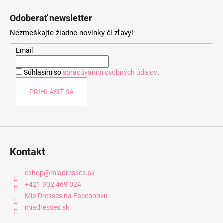
á
Odoberať newsletter
p
Nezmeškajte žiadne novinky či zľavy!
ä
t
Email
i
Súhlasím so
spracúvaním osobných údajov
.
e
PRIHLÁSIŤ SA
Kontakt
eshop
@
miadresses.sk
+421 902 469 024
Mia Dresses na Facebooku
miadresses.sk