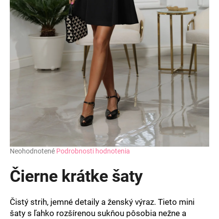
Priemerné
Neohodnotené
Podrobnosti hodnotenia
hodnotenie
produktu
Čierne krátke šaty
je
0,0
z
Čistý strih, jemné detaily a ženský výraz. Tieto mini
5
šaty s ľahko rozšírenou sukňou pôsobia nežne a
hviezdičiek.