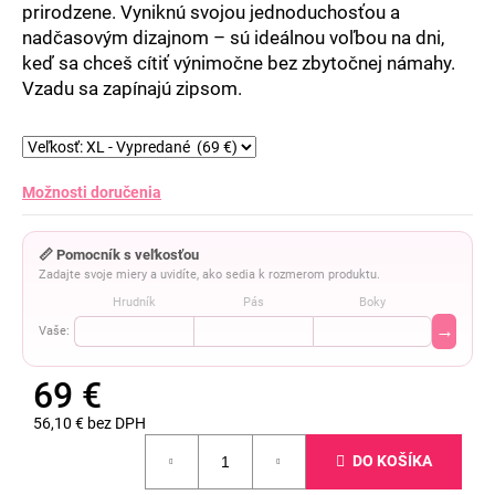
prirodzene. Vyniknú svojou jednoduchosťou a
nadčasovým dizajnom – sú ideálnou voľbou na dni,
keď sa chceš cítiť výnimočne bez zbytočnej námahy.
Vzadu sa zapínajú zipsom.
Možnosti doručenia
📏 Pomocník s veľkosťou
Zadajte svoje miery a uvidíte, ako sedia k rozmerom produktu.
Hrudník
Pás
Boky
→
Vaše:
69 €
56,10 € bez DPH
Jednotková
DO KOŠÍKA
cena: