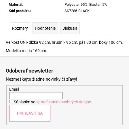
Materiál
:
Polyester 95%, Elastan 5%
Kód produktu
:
SK7286-BLACK
Rozmery
Hodnotenie
Diskusia
Veľkosť UNI- dĺžka 92 cm, hrudník 96 cm, pás 80 cm, boky 106 cm.
Modelka meria 169 cm.
Z
á
Odoberať newsletter
p
Nezmeškajte žiadne novinky či zľavy!
ä
t
Email
i
Súhlasím so
spracúvaním osobných údajov
.
e
PRIHLÁSIŤ SA