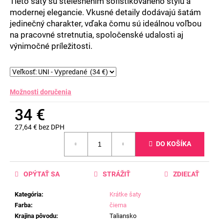
Tieto šaty sú stelesnením sofistikovaného štýlu a
modernej elegancie. Vkusné detaily dodávajú šatám
jedinečný charakter, vďaka čomu sú ideálnou voľbou
na pracovné stretnutia, spoločenské udalosti aj
výnimočné príležitosti.
Možnosti doručenia
34 €
27,64 € bez DPH
Jednotková
DO KOŠÍKA
cena:
OPÝTAŤ SA
STRÁŽIŤ
ZDIEĽAŤ
Kategória
:
Krátke šaty
Farba
:
čierna
Krajina pôvodu
:
Taliansko