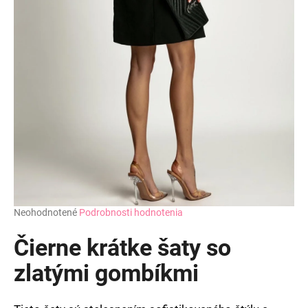
Priemerné
Neohodnotené
Podrobnosti hodnotenia
hodnotenie
produktu
Čierne krátke šaty so
je
0,0
zlatými gombíkmi
z
5
hviezdičiek.