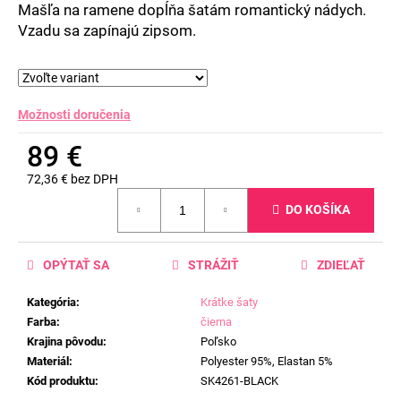
Mašľa na ramene dopĺňa šatám romantický nádych.
Vzadu sa zapínajú zipsom.
Možnosti doručenia
89 €
72,36 € bez DPH
Jednotková
DO KOŠÍKA
cena:
OPÝTAŤ SA
STRÁŽIŤ
ZDIEĽAŤ
Kategória
:
Krátke šaty
Farba
:
čierna
Krajina pôvodu
:
Poľsko
Materiál
:
Polyester 95%, Elastan 5%
Kód produktu
:
SK4261-BLACK