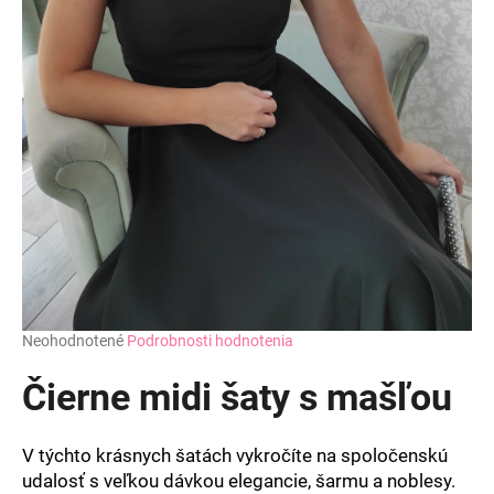
Priemerné
Neohodnotené
Podrobnosti hodnotenia
hodnotenie
produktu
Čierne midi šaty s mašľou
je
0,0
z
V týchto krásnych šatách vykročíte na spoločenskú
5
udalosť s veľkou dávkou elegancie, šarmu a noblesy.
hviezdičiek.