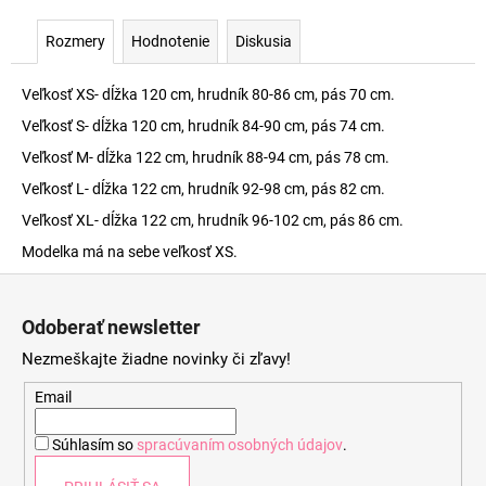
Rozmery
Hodnotenie
Diskusia
Veľkosť XS- dĺžka 120 cm, hrudník 80-86 cm, pás 70 cm.
Veľkosť S- dĺžka 120 cm, hrudník 84-90 cm, pás 74 cm.
Veľkosť M- dĺžka 122 cm, hrudník 88-94 cm, pás 78 cm.
Veľkosť L- dĺžka 122 cm, hrudník 92-98 cm, pás 82 cm.
Veľkosť XL- dĺžka 122 cm, hrudník 96-102 cm, pás 86 cm.
Modelka má na sebe veľkosť XS.
Z
á
Odoberať newsletter
p
Nezmeškajte žiadne novinky či zľavy!
ä
t
Email
i
Súhlasím so
spracúvaním osobných údajov
.
e