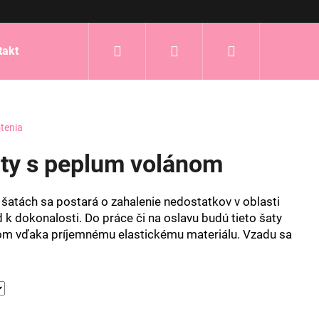
Hľadať
Prihlásenie
Nákupný
takt
košík
tenia
aty s peplum volánom
šatách sa postará o zahalenie nedostatkov v oblasti
 k dokonalosti. Do práce či na oslavu budú tieto šaty
m vďaka príjemnému elastickému materiálu. Vzadu sa