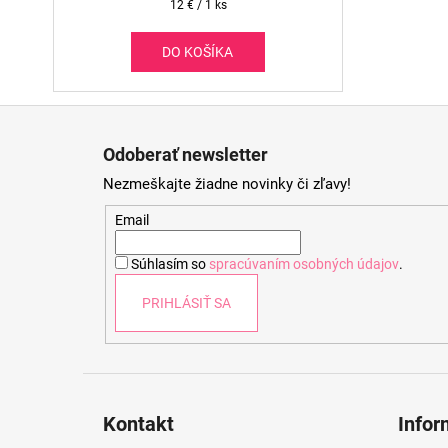
Jednotková
12 € / 1 ks
cena:
DO KOŠÍKA
Z
á
Odoberať newsletter
p
Nezmeškajte žiadne novinky či zľavy!
ä
t
Email
i
Súhlasím so
spracúvaním osobných údajov
.
e
PRIHLÁSIŤ SA
Kontakt
Infor