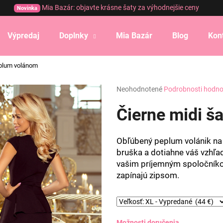
Mia Bazár: objavte krásne šaty za výhodnejšie ceny
Novinka
Výpredaj
Doplnky
Mia Bazár
Blog
Kon
Čo potrebujete nájsť?
eplum volánom
Priemerné
Neohodnotené
Podrobnosti hodno
HĽADAŤ
hodnotenie
produktu
Čierne midi š
je
0,0
Odporúčame
z
Obľúbený peplum volánik na 
5
bruška a dotiahne váš vzhľad
hviezdičiek.
vašim príjemným spoločníko
zapínajú zipsom.
Možnosti doručenia