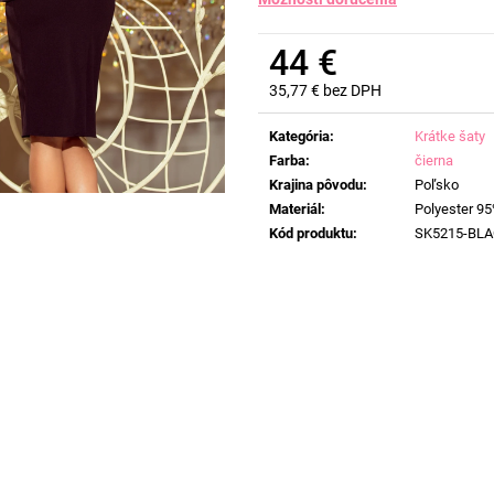
44 €
35,77 € bez DPH
Jednotková
cena:
Kategória
:
Krátke šaty
Farba
:
čierna
Krajina pôvodu
:
Poľsko
Materiál
:
Polyester 95
Kód produktu
:
SK5215-BL