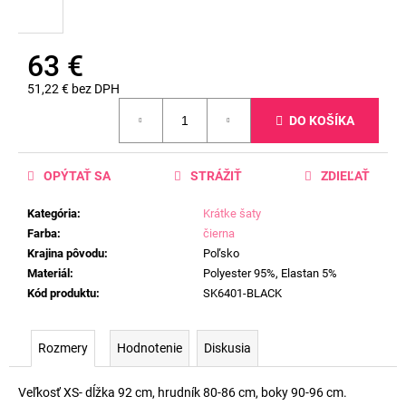
63 €
51,22 € bez DPH
Jednotková
DO KOŠÍKA
cena:
OPÝTAŤ SA
STRÁŽIŤ
ZDIEĽAŤ
Kategória
:
Krátke šaty
Farba
:
čierna
Krajina pôvodu
:
Poľsko
Materiál
:
Polyester 95%, Elastan 5%
Kód produktu
:
SK6401-BLACK
Rozmery
Hodnotenie
Diskusia
Veľkosť XS- dĺžka 92 cm, hrudník 80-86 cm, boky 90-96 cm.