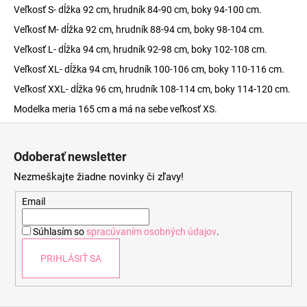
Veľkosť S- dĺžka 92 cm, hrudník 84-90 cm, boky 94-100 cm.
Veľkosť M- dĺžka 92 cm, hrudník 88-94 cm, boky 98-104 cm.
Veľkosť L- dĺžka 94 cm, hrudník 92-98 cm, boky 102-108 cm.
Veľkosť XL- dĺžka 94 cm, hrudník 100-106 cm, boky 110-116 cm.
Veľkosť XXL- dĺžka 96 cm, hrudník 108-114 cm, boky 114-120 cm.
Modelka meria 165 cm a má na sebe veľkosť XS.
Z
á
Odoberať newsletter
p
Nezmeškajte žiadne novinky či zľavy!
ä
t
Email
i
Súhlasím so
spracúvaním osobných údajov
.
e
PRIHLÁSIŤ SA