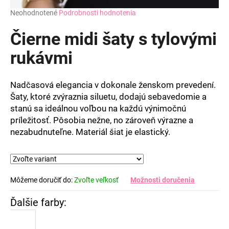
Priemerné
Neohodnotené
Podrobnosti hodnotenia
hodnotenie
produktu
Čierne midi šaty s tylovými
je
0,0
rukávmi
z
5
hviezdičiek.
Nadčasová elegancia v dokonale ženskom prevedení.
Šaty, ktoré zvýraznia siluetu, dodajú sebavedomie a
stanú sa ideálnou voľbou na každú výnimočnú
príležitosť. Pôsobia nežne, no zároveň výrazne a
nezabudnuteľne. Materiál šiat je elastický.
Môžeme doručiť do:
Zvoľte veľkosť
Možnosti doručenia