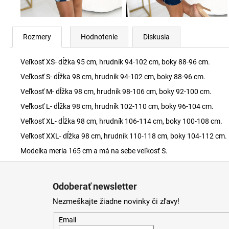
Rozmery
Hodnotenie
Diskusia
Veľkosť XS- dĺžka 95 cm, hrudník 94-102 cm, boky 88-96 cm.
Veľkosť S- dĺžka 98 cm, hrudník 94-102 cm, boky 88-96 cm.
Veľkosť M- dĺžka 98 cm, hrudník 98-106 cm, boky 92-100 cm.
Veľkosť L- dĺžka 98 cm, hrudník 102-110 cm, boky 96-104 cm.
Veľkosť XL- dĺžka 98 cm, hrudník 106-114 cm, boky 100-108 cm.
Veľkosť XXL- dĺžka 98 cm, hrudník 110-118 cm, boky 104-112 cm.
Modelka meria 165 cm a má na sebe veľkosť S.
Z
á
Odoberať newsletter
p
Nezmeškajte žiadne novinky či zľavy!
ä
t
Email