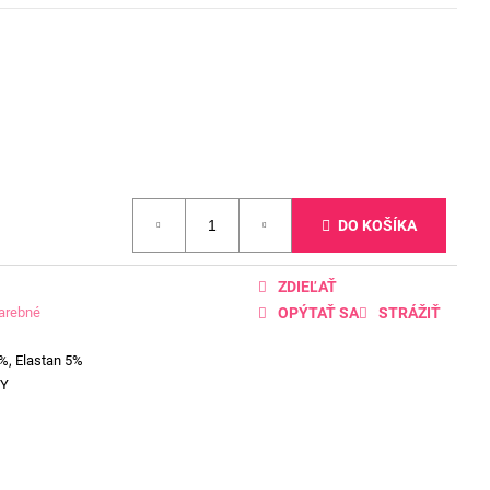
DO KOŠÍKA
ZDIEĽAŤ
farebné
OPÝTAŤ SA
STRÁŽIŤ
%, Elastan 5%
VY