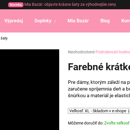
Mia Bazár: objavte krásne šaty za výhodnejšie ceny
Novinka
Výpredaj
Doplnky
Mia Bazár
Blog
Kon
Čo potrebujete nájsť?
 šaty
Priemerné
Neohodnotené
Podrobnosti hodno
HĽADAŤ
hodnotenie
produktu
Farebné krátk
je
0,0
Odporúčame
z
Pre dámy, ktorým záleží na 
5
zaručene spríjemnia deň a 
hviezdičiek.
šnúrkou a materiál je elastic
Môžeme doručiť do:
Zvoľte veľkosť