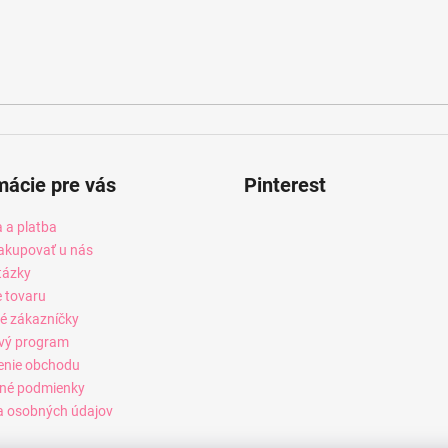
mácie pre vás
Pinterest
 a platba
akupovať u nás
tázky
e tovaru
é zákazníčky
vý program
enie obchodu
né podmienky
 osobných údajov