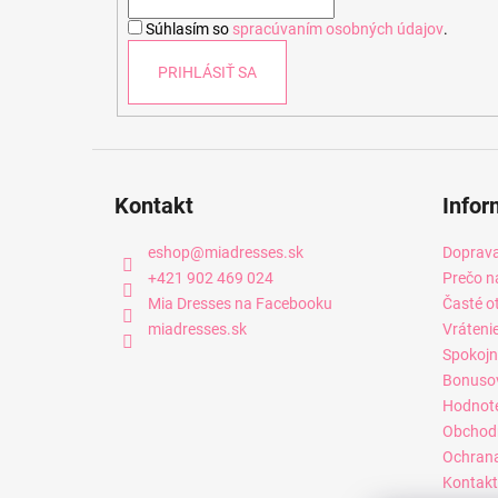
i
Súhlasím so
spracúvaním osobných údajov
.
e
PRIHLÁSIŤ SA
Kontakt
Infor
eshop
@
miadresses.sk
Doprava
+421 902 469 024
Prečo n
Mia Dresses na Facebooku
Časté o
miadresses.sk
Vráteni
Spokojn
Bonuso
Hodnot
Obchod
Ochrana
Kontakt