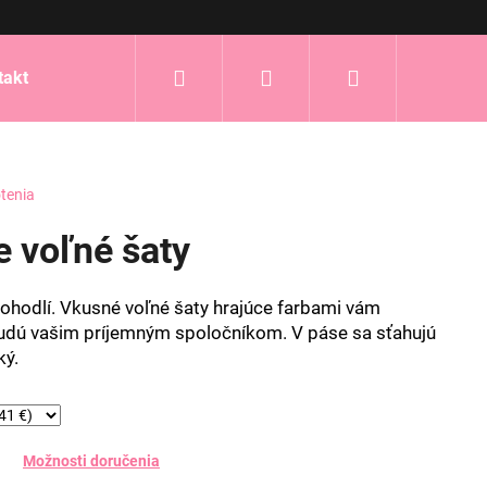
Hľadať
Prihlásenie
Nákupný
takt
košík
tenia
e voľné šaty
pohodlí. Vkusné voľné šaty hrajúce farbami vám
budú vašim príjemným spoločníkom. V páse sa sťahujú
ký.
Možnosti doručenia