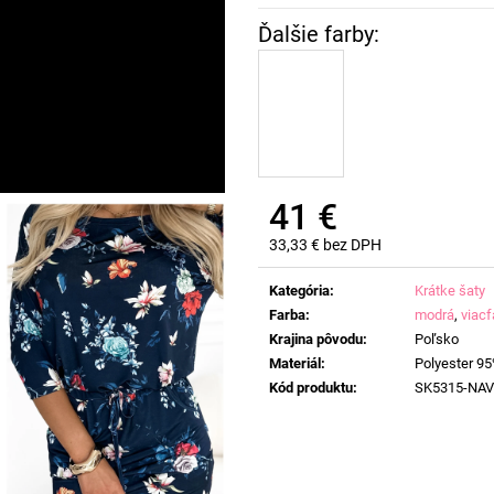
41 €
33,33 € bez DPH
Jednotková
cena:
Kategória
:
Krátke šaty
Farba
:
modrá
,
viac
Krajina pôvodu
:
Poľsko
Materiál
:
Polyester 95
Kód produktu
:
SK5315-NA