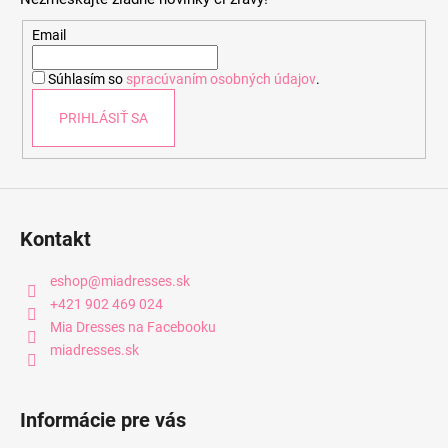
ä
t
Email
i
Súhlasím so
spracúvaním osobných údajov
.
e
PRIHLÁSIŤ SA
Kontakt
eshop
@
miadresses.sk
+421 902 469 024
Mia Dresses na Facebooku
miadresses.sk
Informácie pre vás