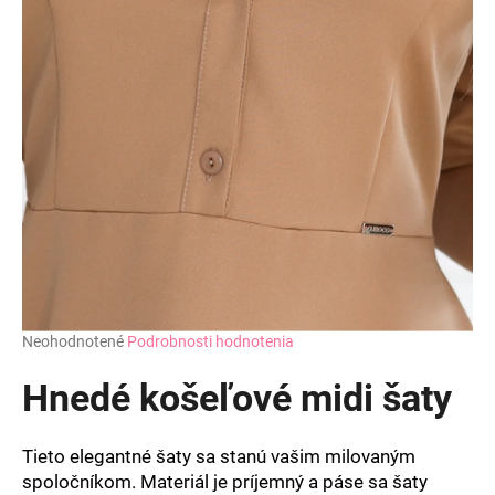
Priemerné
Neohodnotené
Podrobnosti hodnotenia
hodnotenie
produktu
Hnedé košeľové midi šaty
je
0,0
z
Tieto elegantné šaty sa stanú vašim milovaným
5
spoločníkom. Materiál je príjemný a páse sa šaty
hviezdičiek.