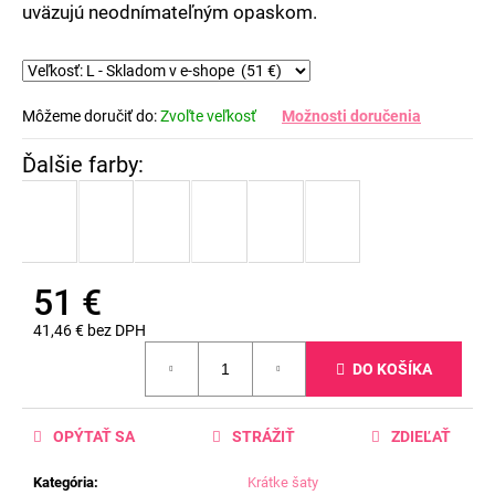
uväzujú neodnímateľným opaskom.
Môžeme doručiť do:
Zvoľte veľkosť
Možnosti doručenia
51 €
41,46 € bez DPH
Jednotková
DO KOŠÍKA
cena:
OPÝTAŤ SA
STRÁŽIŤ
ZDIEĽAŤ
Kategória
:
Krátke šaty