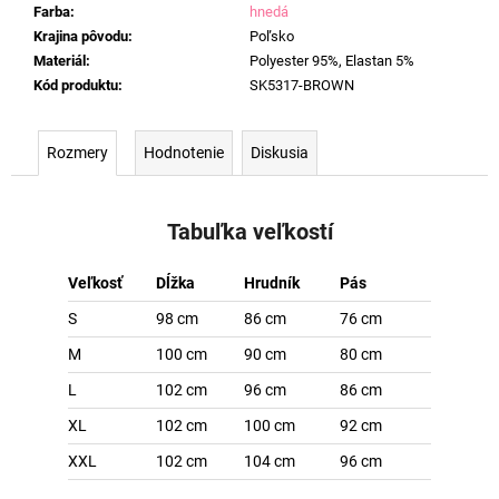
Farba
:
hnedá
Krajina pôvodu
:
Poľsko
Materiál
:
Polyester 95%, Elastan 5%
Kód produktu
:
SK5317-BROWN
Rozmery
Hodnotenie
Diskusia
Tabuľka veľkostí
Veľkosť
Dĺžka
Hrudník
Pás
S
98 cm
86 cm
76 cm
M
100 cm
90 cm
80 cm
L
102 cm
96 cm
86 cm
XL
102 cm
100 cm
92 cm
XXL
102 cm
104 cm
96 cm