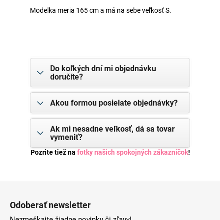
Modelka meria 165 cm a má na sebe veľkosť S.
Do koľkých dní mi objednávku
doručíte?
Akou formou posielate objednávky?
Ak mi nesadne veľkosť, dá sa tovar
vymeniť?
Pozrite tiež na
fotky našich spokojných zákazníčok
!
Z
á
Odoberať newsletter
p
Nezmeškajte žiadne novinky či zľavy!